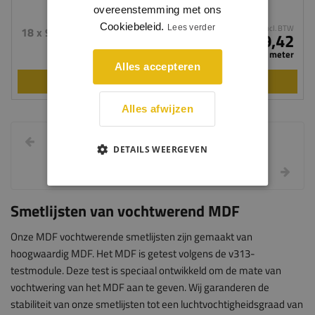
overeenstemming met ons
Cookiebeleid.
Lees verder
incl. BTW
18 x 90 mm
€ 19,42
per meter
Alles accepteren
BEKIJKEN
Alles afwijzen
DETAILS WEERGEVEN
Smetlijsten van vochtwerend MDF
Onze MDF vochtwerende smetlijsten zijn gemaakt van
hoogwaardig MDF. Het MDF is getest volgens de v313-
testmodule. Deze test is speciaal ontwikkeld om de mate van
vochtwering van het MDF aan te geven. Wij garanderen de
stabiliteit van onze smetlijsten tot een luchtvochtigheidsgraad van