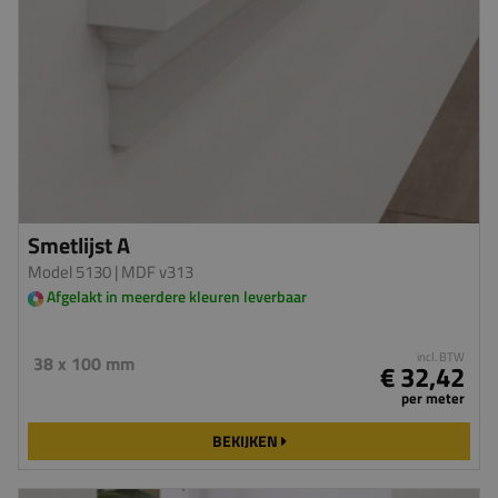
Smetlijst A
Model 5130
| MDF v313
Afgelakt in meerdere kleuren leverbaar
incl. BTW
38 x 100 mm
€ 32,42
per meter
BEKIJKEN