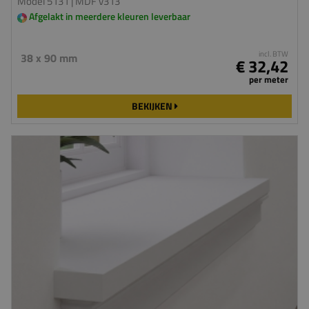
Model 5131
| MDF v313
Afgelakt in meerdere kleuren leverbaar
incl. BTW
38 x 90 mm
€ 32,42
per meter
BEKIJKEN