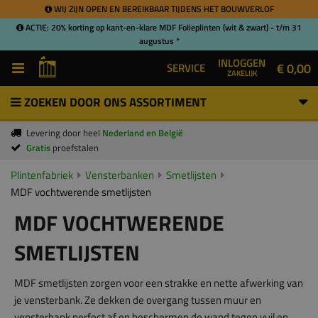
WIJ ZIJN OPEN EN BEREIKBAAR TIJDENS HET BOUWVERLOF
ACTIE: 20% korting op kant-en-klare MDF Folieplinten (wit & zwart) - t/m 31
augustus *
INLOGGEN
€ 0,00
SERVICE
ZAKELIJK
ZOEKEN DOOR ONS ASSORTIMENT
Levering door heel
Nederland en België
Gratis
proefstalen
Plintenfabriek
Vensterbanken
Smetlijsten
MDF vochtwerende smetlijsten
MDF VOCHTWERENDE
SMETLIJSTEN
MDF smetlijsten zorgen voor een strakke en nette afwerking van
je vensterbank. Ze dekken de overgang tussen muur en
vensterbank perfect af en beschermen de wand tegen vuil en