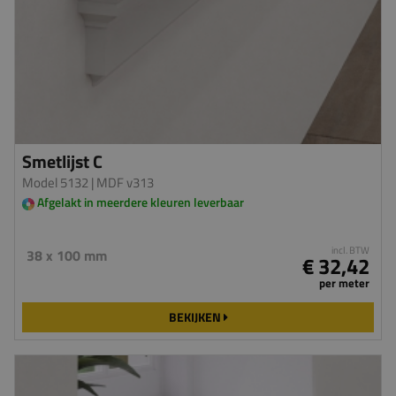
Smetlijst C
Model 5132
| MDF v313
Afgelakt in meerdere kleuren leverbaar
incl. BTW
38 x 100 mm
€ 32,42
per meter
BEKIJKEN