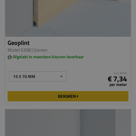
Geoplint
Model G308
| Grenen
Afgelakt in meerdere kleuren leverbaar
incl. BTW
15 X 70 MM
€ 7,34
per meter
BEKIJKEN