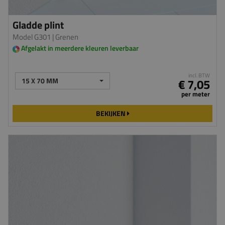
Gladde plint
Model G301
| Grenen
Afgelakt in meerdere kleuren leverbaar
incl. BTW
15 X 70 MM
€ 7,05
per meter
BEKIJKEN