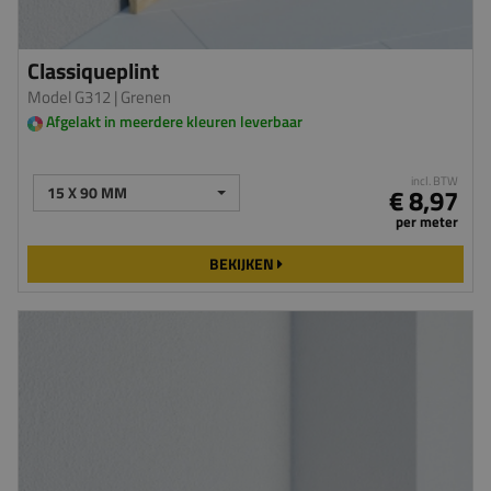
Classiqueplint
Model G312
| Grenen
Afgelakt in meerdere kleuren leverbaar
incl. BTW
15 X 90 MM
€ 8,97
per meter
BEKIJKEN