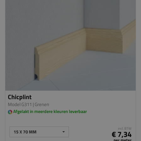
Chicplint
Model G311
| Grenen
Afgelakt in meerdere kleuren leverbaar
incl. BTW
15 X 70 MM
€ 7,34
per meter