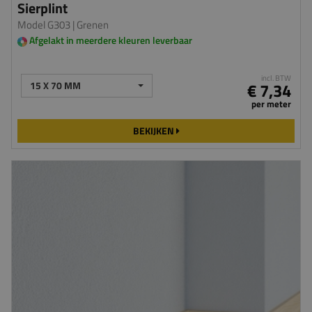
Sierplint
Model G303
| Grenen
Afgelakt in meerdere kleuren leverbaar
incl. BTW
15 X 70 MM
€ 7,34
per meter
BEKIJKEN