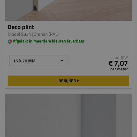
Deco plint
Model G334
| Grenen (RAL)
Afgelakt in meerdere kleuren leverbaar
incl. BTW
15 X 70 MM
€ 7,07
per meter
BEKIJKEN