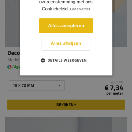
overeenstemming met ons
Cookiebeleid.
Lees verder
Alles accepteren
Alles afwijzen
Decoplint
Model G306
| Grenen
DETAILS WEERGEVEN
Afgelakt in meerdere kleuren leverbaar
incl. BTW
15 X 70 MM
€ 7,34
per meter
BEKIJKEN