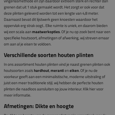
vingerlasmethode en zijn daardoor extreem sterk en rechter dan
grenen dat uit 1 stuk gemaakt wordt. Het zorgt er ook voor dat
deze plinten geleverd worden tot een lengte van 4,8 meter.
Daarnaast bevat dit lijstwerk geen knoesten waardoor het
oppervlak erg strak oogt.. Elke ruimte is uniek, en daarom bieden
wij een scala aan
maatwerkopties
. Of je nu op zoek bent naar een
specifieke houtsoort, afmetingen of afwerking, wij streven ernaar
om aan al je eisen te voldoen.
Verschillende soorten houten plinten
In ons assortiment houten plinten vind je naast grenen plinten ook
houtsoorten zoals
hardhout
,
meranti
en
eiken
. Of je nu de
voorkeur geeft aan een minimalistische, moderne uitstraling of
juist een meer traditionele stijl, wij hebben de perfecte houten
plinten die naadloos aansluiten op jouw interieur. Klik hier voor
meer informatie.
Afmetingen: Dikte en hoogte