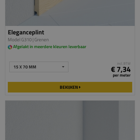
Eleganceplint
Model G310
| Grenen
Afgelakt in meerdere kleuren leverbaar
incl. BTW
15 X 70 MM
€ 7,34
per meter
BEKIJKEN