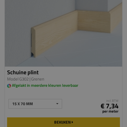
Schuine plint
Model G302
| Grenen
Afgelakt in meerdere kleuren leverbaar
incl. BTW
15 X 70 MM
€ 7,34
per meter
BEKIJKEN