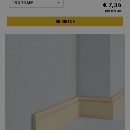
15 X 70 MM
€ 7,34
per meter
BEKIJKEN