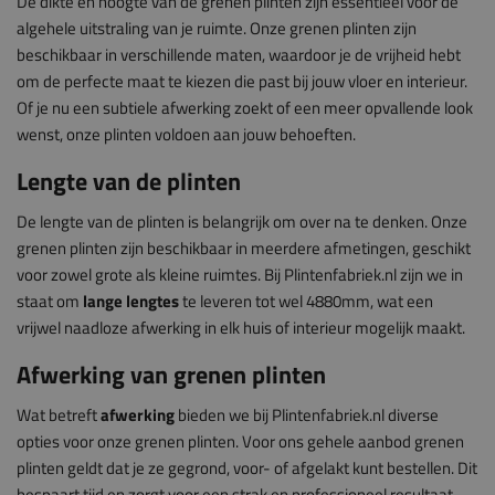
De dikte en hoogte van de grenen plinten zijn essentieel voor de
algehele uitstraling van je ruimte. Onze grenen plinten zijn
beschikbaar in verschillende maten, waardoor je de vrijheid hebt
om de perfecte maat te kiezen die past bij jouw vloer en interieur.
Of je nu een subtiele afwerking zoekt of een meer opvallende look
wenst, onze plinten voldoen aan jouw behoeften.
Lengte van de plinten
De lengte van de plinten is belangrijk om over na te denken. Onze
grenen plinten zijn beschikbaar in meerdere afmetingen, geschikt
voor zowel grote als kleine ruimtes. Bij Plintenfabriek.nl zijn we in
staat om
lange lengtes
te leveren tot wel 4880mm, wat een
vrijwel naadloze afwerking in elk huis of interieur mogelijk maakt.
Afwerking van grenen plinten
Wat betreft
afwerking
bieden we bij Plintenfabriek.nl diverse
opties voor onze grenen plinten. Voor ons gehele aanbod grenen
plinten geldt dat je ze gegrond, voor- of afgelakt kunt bestellen. Dit
bespaart tijd en zorgt voor een strak en professioneel resultaat.