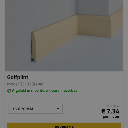
Golfplint
Model G313
| Grenen
Afgelakt in meerdere kleuren leverbaar
incl. BTW
15 X 70 MM
€ 7,34
per meter
BEKIJKEN