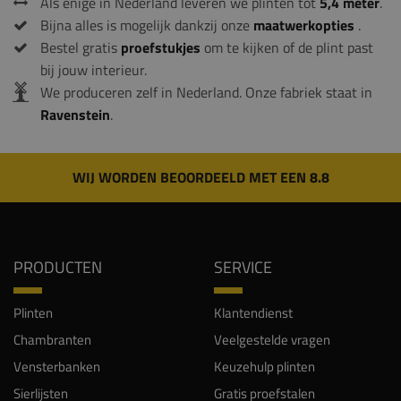
Als enige in Nederland leveren we plinten tot
5,4 meter
.
Bijna alles is mogelijk dankzij onze
maatwerkopties
.
Bestel gratis
proefstukjes
om te kijken of de plint past
bij jouw interieur.
We produceren zelf in Nederland. Onze fabriek staat in
Ravenstein
.
WIJ WORDEN BEOORDEELD MET EEN 8.8
PRODUCTEN
SERVICE
Plinten
Klantendienst
Chambranten
Veelgestelde vragen
Vensterbanken
Keuzehulp plinten
Sierlijsten
Gratis proefstalen