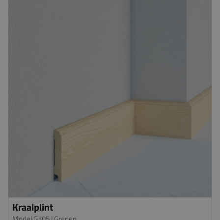
Kraalplint
Model G305
| Grenen