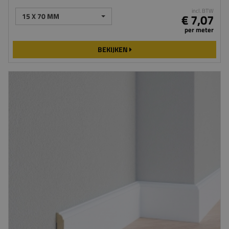
incl. BTW
15 X 70 MM
€ 7,07
per meter
BEKIJKEN