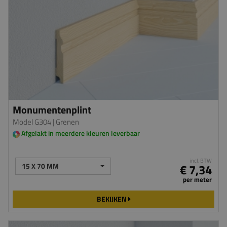
Monumentenplint
Model G304
| Grenen
Afgelakt in meerdere kleuren leverbaar
incl. BTW
15 X 70 MM
€ 7,34
per meter
BEKIJKEN