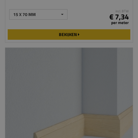
incl. BTW
15 X 70 MM
€ 7,34
per meter
BEKIJKEN