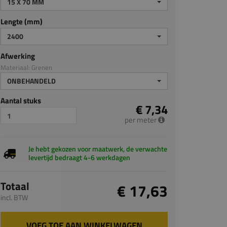
15 X 70 MM
Lengte (mm)
2400
Afwerking
Materiaal: Grenen
ONBEHANDELD
Aantal stuks
€ 7,34
per meter
Je hebt gekozen voor maatwerk, de verwachte
levertijd bedraagt 4-6 werkdagen
Totaal
€ 17,63
incl. BTW
VOEG TOE AAN WINKELWAGEN