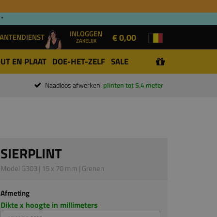
 *
INLOGGEN
€ 0,00
ANTENDIENST
ZAKELIJK
UT EN PLAAT
DOE-HET-ZELF
SALE
Naadloos afwerken:
plinten tot 5.4 meter
SIERPLINT
Model G303 | 15 x 70 mm | Grenen
Afmeting
Dikte x hoogte in millimeters