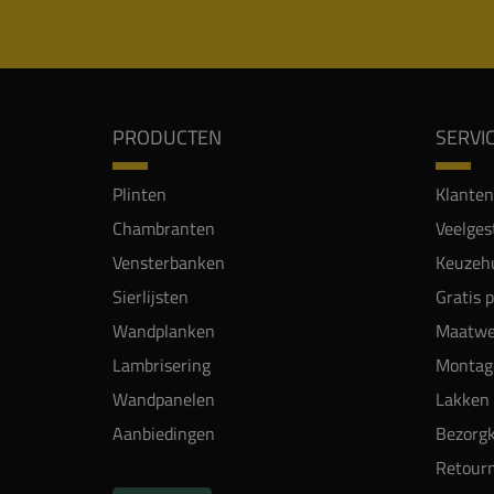
PRODUCTEN
SERVI
Plinten
Klanten
Chambranten
Veelges
Vensterbanken
Keuzehu
Sierlijsten
Gratis 
Wandplanken
Maatwe
Lambrisering
Montag
Wandpanelen
Lakken 
Aanbiedingen
Bezorgk
Retour