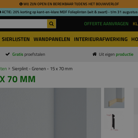
WIJ ZIJN OPEN EN BEREIKBAAR TIJDENS HET BOUWVERLOF
ACTIE: 20% korting op kant-en-klare MDF Folieplinten (wit & zwart) - t/m 31 augustus
OFFERTE AANVRAGEN
KL
SIERLIJSTEN
WANDPANELEN
INTERIEURAFWERKING
HO
Gratis
proefstalen
Uit eigen
productie
nten
Sierplint - Grenen - 15 x 70 mm
 X 70 MM