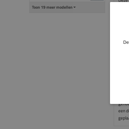
Deze 
gebru
Toon 19 meer modellen
kappl
duur
De pli
schil
De
gemon
door 
doen.
Deze 
niet v
gemaa
Alle 
genoe
een d
gepla