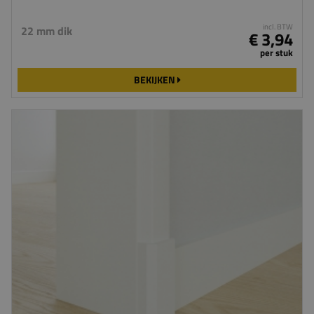
incl. BTW
22 mm dik
€ 3,94
per stuk
BEKIJKEN