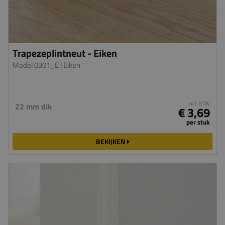
Trapezeplintneut - Eiken
Model 0301_E
| Eiken
incl. BTW
22 mm dik
€ 3,69
per stuk
BEKIJKEN