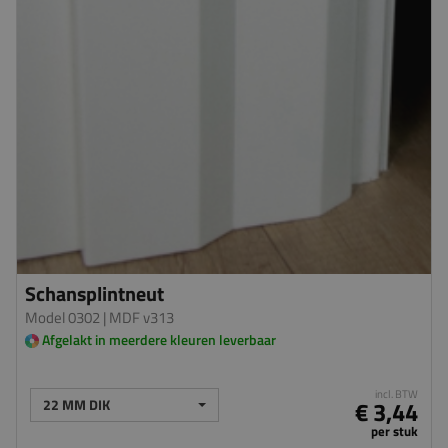
Schansplintneut
Model 0302
| MDF v313
Afgelakt in meerdere kleuren leverbaar
incl. BTW
22 MM DIK
€ 3,44
per stuk