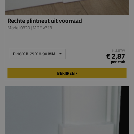
Rechte plintneut uit voorraad
Model 0320
| MDF v313
incl. BTW
D.18 X B.75 X H.90 MM
€ 2,87
per stuk
BEKIJKEN