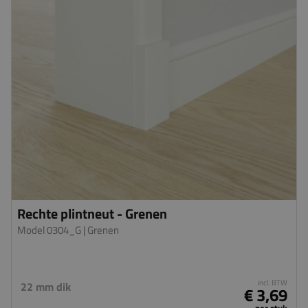
Rechte plintneut - Grenen
Model 0304_G
| Grenen
incl. BTW
22 mm dik
€ 3,69