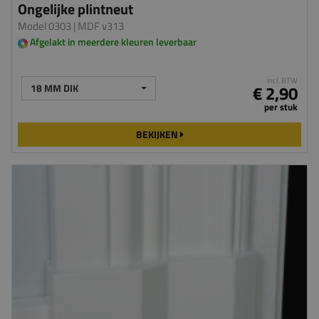
Ongelijke plintneut
Model 0303
| MDF v313
Afgelakt in meerdere kleuren leverbaar
incl. BTW
18 MM DIK
€ 2,90
per stuk
BEKIJKEN