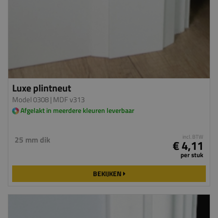
Luxe plintneut
Model 0308
| MDF v313
Afgelakt in meerdere kleuren leverbaar
incl. BTW
25 mm dik
€ 4,11
per stuk
BEKIJKEN