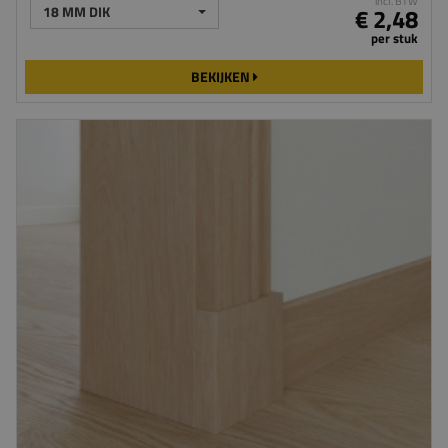
incl. BTW
18 MM DIK
€ 2,48
per stuk
BEKIJKEN