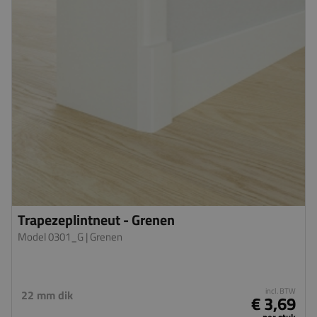
Trapezeplintneut - Grenen
Model 0301_G
| Grenen
incl. BTW
22 mm dik
€ 3,69
per stuk