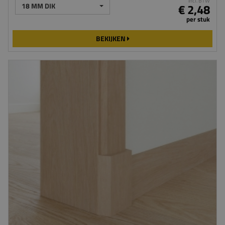
incl. BTW
18 MM DIK
€ 2,48
per stuk
BEKIJKEN