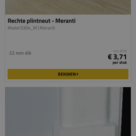
Rechte plintneut - Meranti
Model 0304_M
| Meranti
incl. BTW
22 mm dik
€ 3,71
per stuk
BEKIJKEN