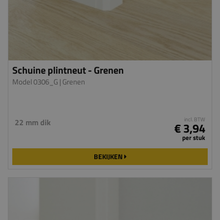
Schuine plintneut - Grenen
Model 0306_G
| Grenen
incl. BTW
22 mm dik
€ 3,94
per stuk
BEKIJKEN