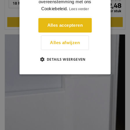
incl. BTW
overeenstemming met ons
18 MM DIK
€ 2,48
Cookiebeleid.
Lees verder
per stuk
BEKIJKEN
Alles accepteren
Alles afwijzen
DETAILS WEERGEVEN