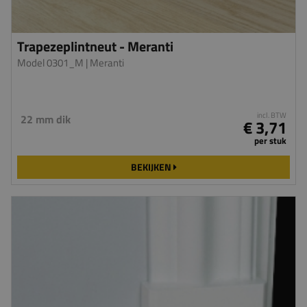
Trapezeplintneut - Meranti
Model 0301_M
| Meranti
incl. BTW
22 mm dik
€ 3,71
per stuk
BEKIJKEN