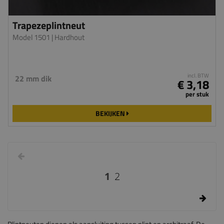
Trapezeplintneut
Model 1501
| Hardhout
incl. BTW
22 mm dik
€ 3,18
per stuk
BEKIJKEN
1
2