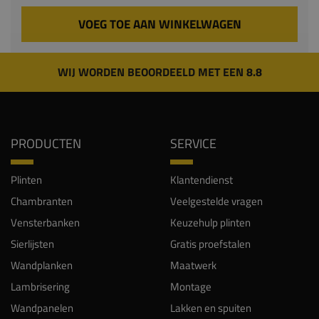
VOEG TOE AAN WINKELWAGEN
WIJ WORDEN BEOORDEELD MET EEN 8.8
PRODUCTEN
SERVICE
Plinten
Klantendienst
Chambranten
Veelgestelde vragen
Vensterbanken
Keuzehulp plinten
Sierlijsten
Gratis proefstalen
Wandplanken
Maatwerk
Lambrisering
Montage
Wandpanelen
Lakken en spuiten