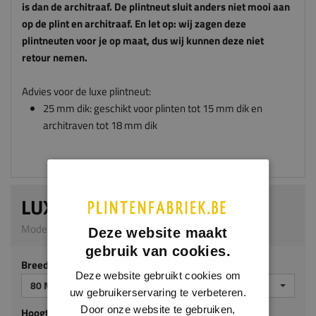
is dan de architraaf. De plintneut sluit anders niet mooi aan
op de plint en architraaf. En let op: wij zagen deze
plintneuten voor je op maat, dus wij kunnen deze niet
retour nemen.
Advies voor de luxe plintneut:
25 mm dik: geschikt voor plinten tot 15 mm dik en
architraven tot 18 mm dik
LUXE PLINTNEUT
Model 0308 | 25 mm dik | MDF v313
Deze website maakt
gebruik van cookies.
Breedte (mm)
Deze website gebruikt cookies om
80 MM
uw gebruikerservaring te verbeteren.
Door onze website te gebruiken,
Hoogte (mm)