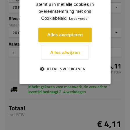
stemt u in met alle cookies in
70 MM
overeenstemming met ons
Afwerking
Cookiebeleid.
Lees verder
Materiaal: MDF v313
2X GEGROND
Alles accepteren
Aantal stuks
Alles afwijzen
€ 4,11
DETAILS WEERGEVEN
per stuk
Je hebt gekozen voor maatwerk, de verwachte
levertijd bedraagt 2-4 werkdagen
Totaal
incl. BTW
€ 4,11