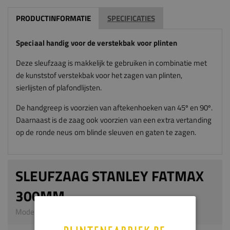
PRODUCTINFORMATIE
SPECIFICATIES
Speciaal handig voor de verstekbak voor plinten
Deze sleufzaag is makkelijk te gebruiken in combinatie met
de kunststof verstekbak voor het zagen van plinten,
sierlijsten of plafondlijsten.
De handgreep is voorzien van aftekenhoeken van 45º en 90º.
Daarnaast
is de zaag ook voorzien van een extra vertanding
op de ronde neus om blinde sleuven en gaten te zagen.
SLEUFZAAG STANLEY FATMAX
300MM
Model 5911 | Sleufzaag | Kunststof