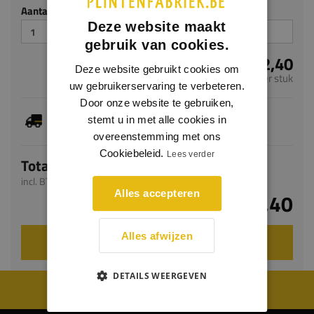
Aantal stuks
Deze website maakt
gebruik van cookies.
€ 22,40
Deze website gebruikt cookies om
per stuk
uw gebruikerservaring te verbeteren.
Door onze website te gebruiken,
Dit artikel is voorradig, de verwachte levertijd
stemt u in met alle cookies in
bedraagt 1-3 werkdagen
overeenstemming met ons
Cookiebeleid.
Lees verder
Totaal
incl. BTW
Alles accepteren
€ 22,40
Alles afwijzen
VOEG TOE AAN WINKELWAGEN
DETAILS WEERGEVEN
WIJ WORDEN BEOORDEELD MET EEN 8.8