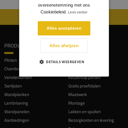
overeenstemming met ons
Cookiebeleid.
Lees verder
WIJ WORDEN BEOORDEELD MET EEN 8.8
Alles accepteren
PRODUCTEN
SERVICE
Alles afwijzen
Plinten
Klantendienst
DETAILS WEERGEVEN
Chambranten
Veelgestelde vragen
Vensterbanken
Keuzehulp plinten
Sierlijsten
Gratis proefstalen
Wandplanken
Maatwerk
Lambrisering
Montage
Wandpanelen
Lakken en spuiten
Aanbiedingen
Bezorgkosten en levering