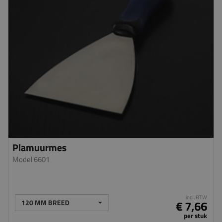
Plamuurmes
Model 6601
incl. BTW
120 MM BREED
€ 7,66
per stuk