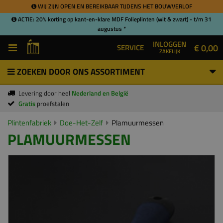
WIJ ZIJN OPEN EN BEREIKBAAR TIJDENS HET BOUWVERLOF
ACTIE: 20% korting op kant-en-klare MDF Folieplinten (wit & zwart) - t/m 31
augustus *
INLOGGEN
€ 0,00
SERVICE
ZAKELIJK
ZOEKEN DOOR ONS ASSORTIMENT
Levering door heel
Nederland en België
Gratis
proefstalen
Plintenfabriek
Doe-Het-Zelf
Plamuurmessen
PLAMUURMESSEN