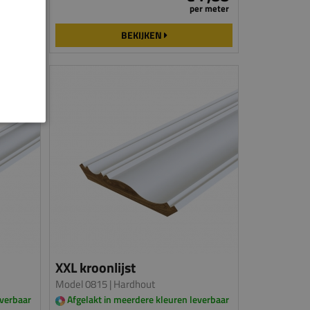
er meter
per meter
BEKIJKEN
XXL kroonlijst
Model 0815
| Hardhout
everbaar
Afgelakt in meerdere kleuren leverbaar