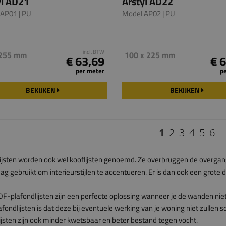
yl AD21
Arstyl AD22
 AP01
| PU
Model AP02
| PU
incl. BTW
 255 mm
100 x 225 mm
€ 63,69
€ 
per meter
p
BEKIJKEN
BEKIJKEN
1
2
3
4
5
6
ijsten worden ook wel kooflijsten genoemd. Ze overbruggen de overgan
dag gebruikt om interieurstijlen te accentueren. Er is dan ook een grote di
-plafondlijsten zijn een perfecte oplossing wanneer je de wanden nie
ondlijsten is dat deze bij eventuele werking van je woning niet zullen sc
ijsten zijn ook minder kwetsbaar en beter bestand tegen vocht.