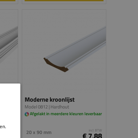
Moderne kroonlijst
Model 0812
| Hardhout
everbaar
Afgelakt in meerdere kleuren leverbaar
en.
incl. BTW
incl. BTW
20 x 90 mm
11,66
€ 7,88