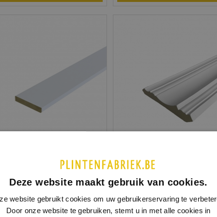
rne plafondlijst
Klassieke plafondlijst
 0803
| MDF v313
Model 0804
| MDF v313
lakt in meerdere kleuren leverbaar
Afgelakt in meerdere kleuren l
Deze website maakt gebruik van cookies.
ze website gebruikt cookies om uw gebruikerservaring te verbeter
incl. BTW
18 x 120 mm
 45 MM
€ 2,18
€ 
Door onze website te gebruiken, stemt u in met alle cookies in