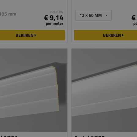
incl. BTW
 105 mm
€ 9,14
12 X 60 MM
€
per meter
p
BEKIJKEN
BEKIJKEN