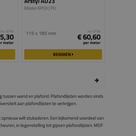
Arstyl AD23
Model AP03
| PU
incl. BTW
incl. BTW
115 x 185 mm
65,30
€ 60,60
er meter
per meter
BEKIJKEN
g tussen wand en plafond. Plafondlijsten worden sinds
versiteit aan plafondlijsten te verkrijgen.
t opnieuw wilt stukadoren. Een bijkomend voordeel van
heuren, in tegenstelling tot gipsen plafondlijsten. MDF