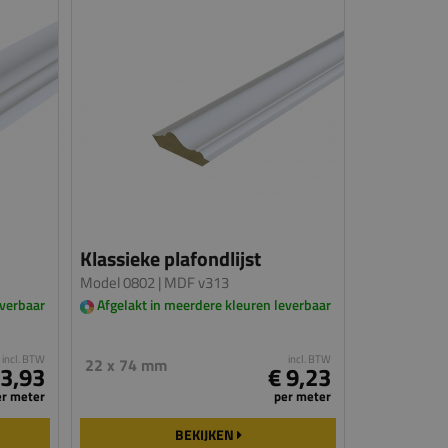
Klassieke plafondlijst
Model 0802
| MDF v313
everbaar
Afgelakt in meerdere kleuren leverbaar
incl. BTW
incl. BTW
22 x 74 mm
 3,93
€ 9,23
er meter
per meter
BEKIJKEN