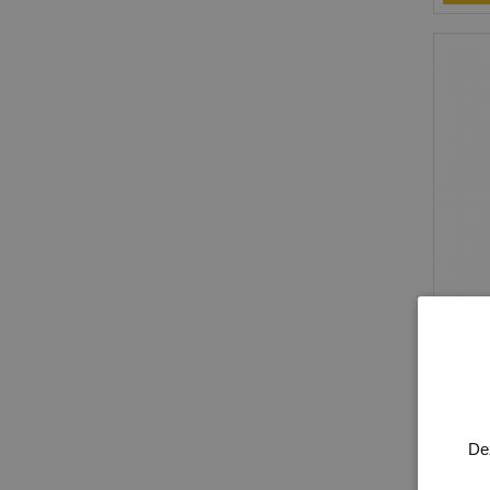
Mode
Model
Afge
De
9 X