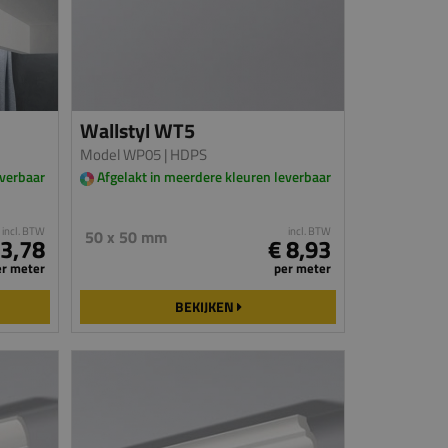
Wallstyl WT5
Model WP05
| HDPS
everbaar
Afgelakt in meerdere kleuren leverbaar
incl. BTW
incl. BTW
50 x 50 mm
 3,78
€ 8,93
er meter
per meter
BEKIJKEN