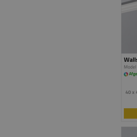
Wall
Model
Afge
40 x