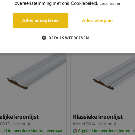
overeenstemming met ons Cookiebeleid.
per meter
p
Lees verder
BEKIJKEN
BEKIJKEN
Alles accepteren
Alles afwijzen
DETAILS WEERGEVEN
lijke kroonlijst
Klassieke kroonlijst
 0813
| Hardhout
Model 0814
| Hardhout
lakt in meerdere kleuren leverbaar
Afgelakt in meerdere kleuren l