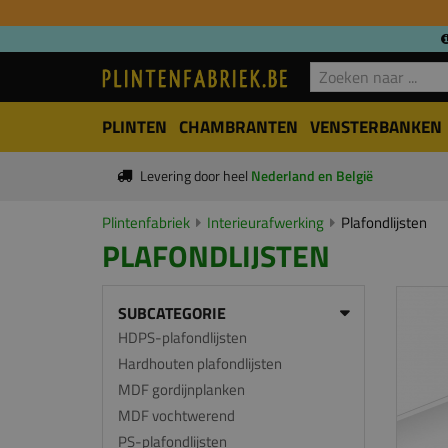
PLINTEN
CHAMBRANTEN
VENSTERBANKEN
Levering door heel
Nederland en België
Plintenfabriek
Interieurafwerking
Plafondlijsten
PLAFONDLIJSTEN
SUBCATEGORIE
HDPS-plafondlijsten
Hardhouten plafondlijsten
MDF gordijnplanken
MDF vochtwerend
PS-plafondlijsten