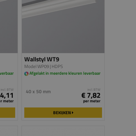
Wallstyl WT9
Model WP09
| HDPS
everbaar
Afgelakt in meerdere kleuren leverbaar
incl. BTW
incl. BTW
40 x 50 mm
 4,11
€ 7,82
er meter
per meter
BEKIJKEN