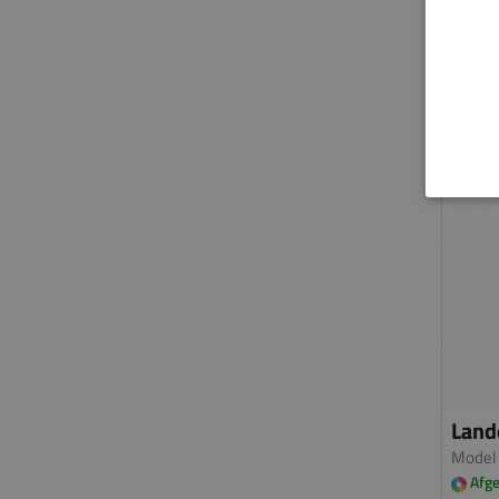
Lande
Model
Afge