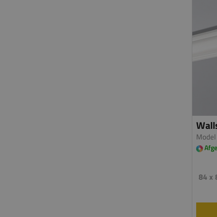
Wall
Model
Afge
84 x