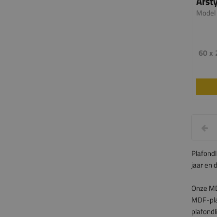
Arst
Model
60 x
Plafondl
jaar en 
Onze MDF
MDF-plaf
plafondl