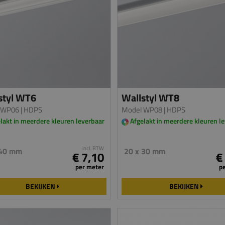
styl WT6
Wallstyl WT8
 WP06
| HDPS
Model WP08
| HDPS
lakt in meerdere kleuren leverbaar
Afgelakt in meerdere kleuren l
incl. BTW
 40 mm
20 x 30 mm
€ 7,10
€
per meter
p
BEKIJKEN
BEKIJKEN