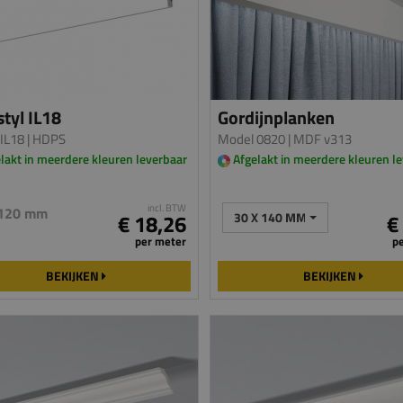
tyl IL18
Gordijnplanken
IL18
| HDPS
Model 0820
| MDF v313
lakt in meerdere kleuren leverbaar
Afgelakt in meerdere kleuren l
incl. BTW
 120 mm
€ 18,26
30 X 140 MM
€
per meter
p
BEKIJKEN
BEKIJKEN