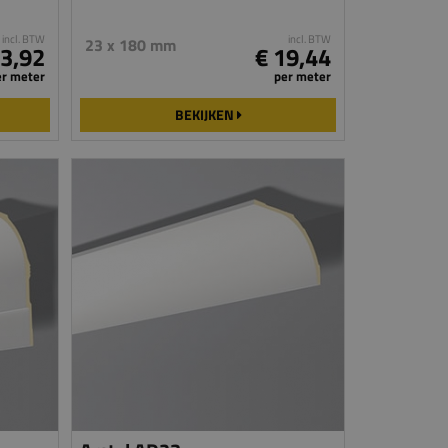
incl. BTW
incl. BTW
23 x 180 mm
 3,92
€ 19,44
er meter
per meter
BEKIJKEN