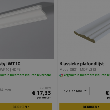
styl WT10
Klassieke plafondlijst
 WP10
| HDPS
Model 0801
| MDF v313
lakt in meerdere kleuren leverbaar
Afgelakt in meerdere kleuren l
incl. BTW
 84 mm
€ 17,33
12 X 77 MM
€
per meter
p
BEKIJKEN
BEKIJKEN