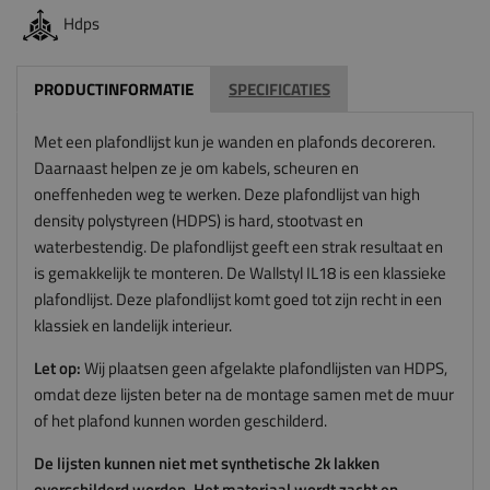
Hdps
PRODUCTINFORMATIE
SPECIFICATIES
Met een plafondlijst kun je wanden en plafonds decoreren.
Daarnaast helpen ze je om kabels, scheuren en
oneffenheden weg te werken. Deze plafondlijst van high
density polystyreen (HDPS) is hard, stootvast en
waterbestendig. De plafondlijst geeft een strak resultaat en
is gemakkelijk te monteren. De Wallstyl IL18 is een klassieke
plafondlijst. Deze plafondlijst komt goed tot zijn recht in een
klassiek en landelijk interieur.
Let op:
Wij plaatsen geen afgelakte plafondlijsten van HDPS,
omdat deze lijsten beter na de montage samen met de muur
of het plafond kunnen worden geschilderd.
De lijsten kunnen niet met synthetische 2k lakken
overschilderd worden. Het materiaal wordt zacht en