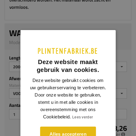
vormloos.
WALLSTYL IL18
Model IL18 | 90 x 120 mm | HDPS
Lengte (mm)
Deze website maakt
2000
gebruik van cookies.
Afwerking
Deze website gebruikt cookies om
Materiaal: HDPS
uw gebruikerservaring te verbeteren.
VOORGELAKT
Door onze website te gebruiken,
stemt u in met alle cookies in
Aantal stuks
overeenstemming met ons
Cookiebeleid.
Lees verder
€ 18,26
per meter
Alles accepteren