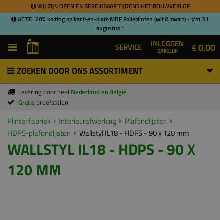
WIJ ZIJN OPEN EN BEREIKBAAR TIJDENS HET BOUWVERLOF
ACTIE: 20% korting op kant-en-klare MDF Folieplinten (wit & zwart) - t/m 31
augustus *
INLOGGEN
€ 0,00
SERVICE
ZAKELIJK
ZOEKEN DOOR ONS ASSORTIMENT
Levering door heel
Nederland en België
Gratis
proefstalen
Plintenfabriek
Interieurafwerking
Plafondlijsten
HDPS-plafondlijsten
Wallstyl IL18 - HDPS - 90 x 120 mm
WALLSTYL IL18 - HDPS - 90 X
120 MM