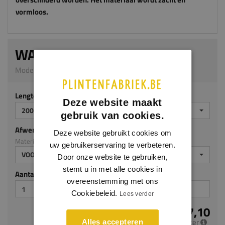
vormloos.
WALLSTYL WT6
Model WP06 | 40 x 40 mm | HDPS
Lengte (mm)
Deze website maakt
2000
gebruik van cookies.
Afwerking
Deze website gebruikt cookies om
Materiaal: HDPS
uw gebruikerservaring te verbeteren.
VOORGELAKT
Door onze website te gebruiken,
stemt u in met alle cookies in
Aantal stuks
overeenstemming met ons
Cookiebeleid.
Lees verder
€ 7,10
per meter
Alles accepteren