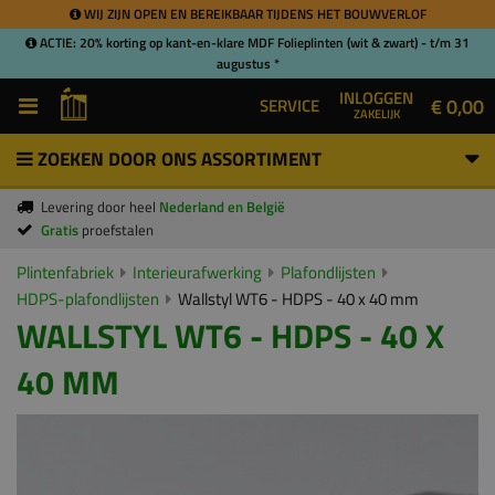
WIJ ZIJN OPEN EN BEREIKBAAR TIJDENS HET BOUWVERLOF
ACTIE: 20% korting op kant-en-klare MDF Folieplinten (wit & zwart) - t/m 31
augustus *
INLOGGEN
€ 0,00
SERVICE
ZAKELIJK
ZOEKEN DOOR ONS ASSORTIMENT
Levering door heel
Nederland en België
Gratis
proefstalen
Plintenfabriek
Interieurafwerking
Plafondlijsten
HDPS-plafondlijsten
Wallstyl WT6 - HDPS - 40 x 40 mm
WALLSTYL WT6 - HDPS - 40 X
40 MM