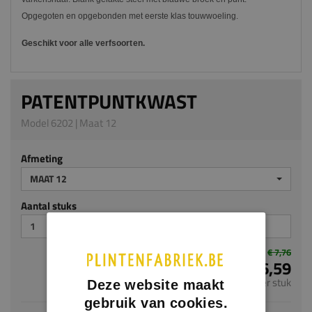
Opgegoten en opgebonden met eerste klas touwwoeling.
Geschikt voor alle verf
soorten.
PATENTPUNTKWAST
Model 6202 | Maat 12
Afmeting
MAAT 12
Aantal stuks
€ 7,76
€ 6,59
per stuk
Deze website maakt
gebruik van cookies.