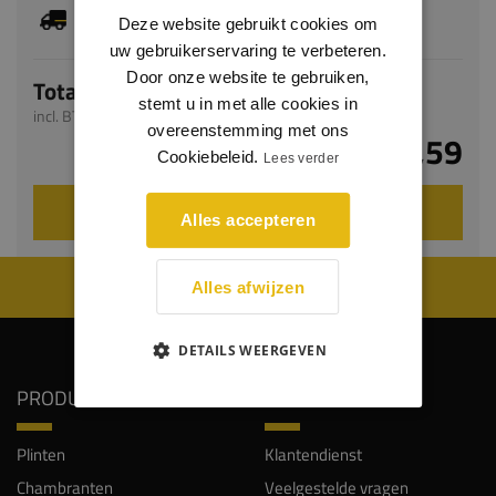
Dit artikel is voorradig, de verwachte levertijd
Deze website gebruikt cookies om
bedraagt 1-3 werkdagen
uw gebruikerservaring te verbeteren.
Door onze website te gebruiken,
Totaal
stemt u in met alle cookies in
incl. BTW
overeenstemming met ons
€ 6,59
Cookiebeleid.
Lees verder
VOEG TOE AAN WINKELWAGEN
Alles accepteren
WIJ WORDEN BEOORDEELD MET EEN 8.8
Alles afwijzen
DETAILS WEERGEVEN
PRODUCTEN
SERVICE
Plinten
Klantendienst
Chambranten
Veelgestelde vragen