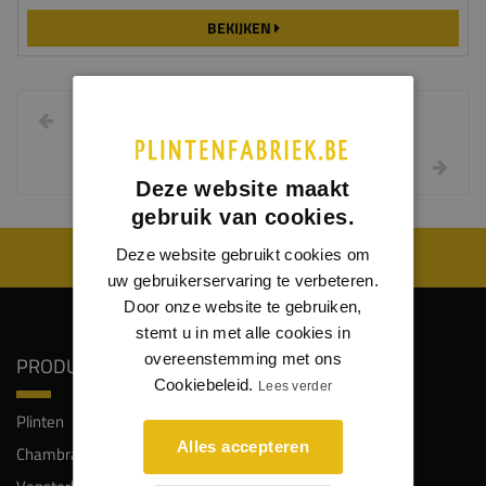
BEKIJKEN
Deze website maakt
gebruik van cookies.
WIJ WORDEN BEOORDEELD MET EEN 8.8
Deze website gebruikt cookies om
uw gebruikerservaring te verbeteren.
Door onze website te gebruiken,
stemt u in met alle cookies in
overeenstemming met ons
PRODUCTEN
SERVICE
Cookiebeleid.
Lees verder
Plinten
Klantendienst
Alles accepteren
Chambranten
Veelgestelde vragen