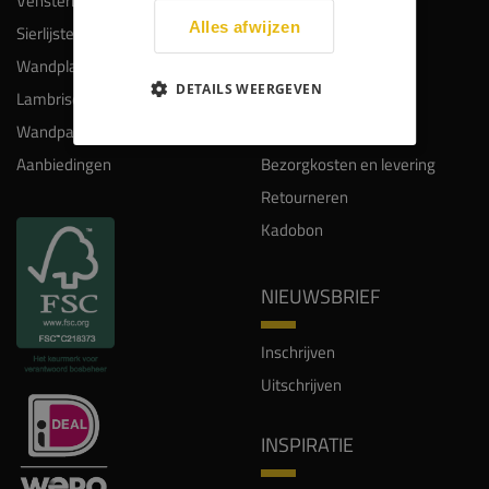
Vensterbanken
Keuzehulp plinten
Alles afwijzen
Sierlijsten
Gratis proefstalen
Wandplanken
Maatwerk
DETAILS WEERGEVEN
Lambrisering
Montage
Wandpanelen
Lakken en spuiten
Aanbiedingen
Bezorgkosten en levering
Retourneren
Kadobon
NIEUWSBRIEF
Inschrijven
Uitschrijven
INSPIRATIE