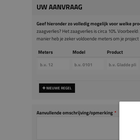
UW AANVRAAG
Geef hieronder zo volledig mogelijk voor welke pro
zaagverlies? Het zaagverlies is circa 10%. Voorbeeld: 
manier heb je zeker voldoende meters om je project i
Meters
Model
Product
NIEUWE REGEL
Aanvullende omschrijving/opmerking