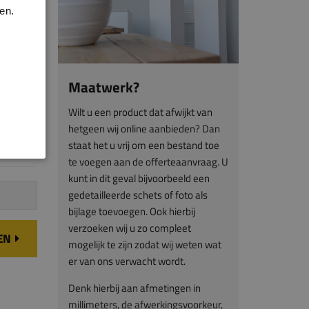
en.
Maatwerk?
Wilt u een product dat afwijkt van
hetgeen wij online aanbieden? Dan
staat het u vrij om een bestand toe
te voegen aan de offerteaanvraag. U
kunt in dit geval bijvoorbeeld een
gedetailleerde schets of foto als
bijlage toevoegen. Ook hierbij
verzoeken wij u zo compleet
EN
mogelijk te zijn zodat wij weten wat
er van ons verwacht wordt.
Denk hierbij aan afmetingen in
millimeters, de afwerkingsvoorkeur,