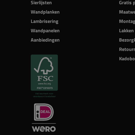
Sierlijsten
Gratis 
Wandplanken
Maatwe
Lambrisering
Monta
Wandpanelen
Lakken 
Aanbiedingen
Bezorgk
Retour
Kadobo