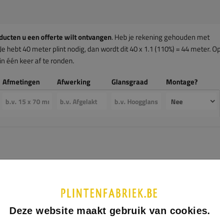
ducten u een offerte wilt ontvangen
. Heb je rekening gehouden met
Je hebt 40 meter plint nodig, dan wordt dit 40 x 1.1 (110%) = 44 meter. O
n één keer af te ronden.
Afmetingen
Afwerking
Glansgraad
Montage?
Deze website maakt gebruik van cookies.