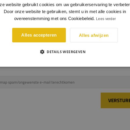
ze website gebruikt cookies om uw gebruikerservaring te verbeter
Door onze website te gebruiken, stemt u in met alle cookies in
overeenstemming met ons Cookiebeleid.
Lees verder
e in de afbeelding over te typen in het veld ernaast.
Alles accepteren
Alles afwijzen
Code uit afbeelding
DETAILS WEERGEVEN
 de map spam/ongewenste e-mail terechtkomen
VERSTUR