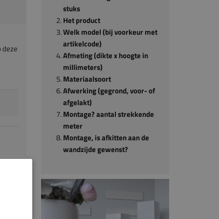
stuks
Het product
Welk model (bij voorkeur met
artikelcode)
p deze
Afmeting (dikte x hoogte in
millimeters)
Materiaalsoort
Afwerking (gegrond, voor- of
afgelakt)
Montage? aantal strekkende
meter
Montage, is afkitten aan de
wandzijde gewenst?