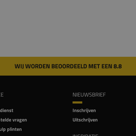
WIJ WORDEN BEOORDEELD MET EEN 8.8
CE
NIEUWSBRIEF
dienst
Inschrijven
telde vragen
Uitschrijven
lp plinten