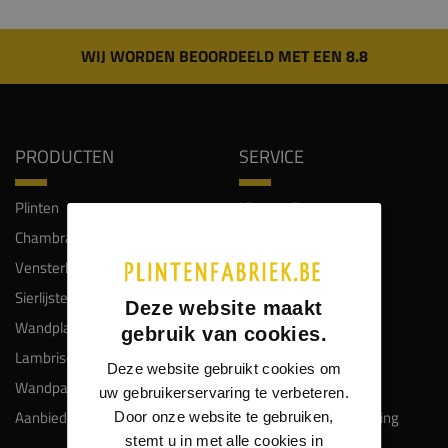
WIJ WORDEN BEOORDEELD MET EEN 8.8
PRODUCTEN
SERVICE
Plinten
Klantendienst
Chambranten
Veelgestelde vragen
Vensterbanken
Keuzehulp plinten
Sierlijsten
Gratis proefstalen
Deze website maakt
Wandplanken
Maatwerk
gebruik van cookies.
Lambrisering
Montage
Deze website gebruikt cookies om
Wandpanelen
Lakken en spuiten
uw gebruikerservaring te verbeteren.
Aanbiedingen
Bezorgkosten en levering
Door onze website te gebruiken,
stemt u in met alle cookies in
Retourneren