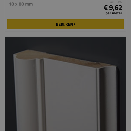
incl. BTW
18 x 88 mm
€ 9,62
per meter
BEKIJKEN