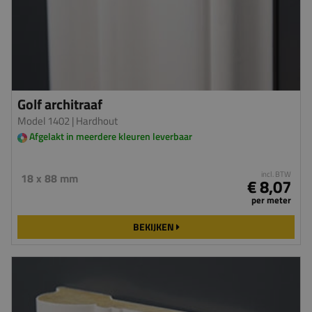
Golf architraaf
Model 1402
| Hardhout
Afgelakt in meerdere kleuren leverbaar
incl. BTW
18 x 88 mm
€ 8,07
per meter
BEKIJKEN