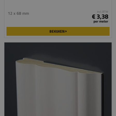
incl. BTW
12 x 68 mm
€ 3,38
per meter
BEKIJKEN