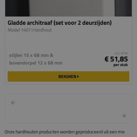
Gladde architraaf (set voor 2 deurzijden)
Model 1407
| Hardhout
incl. BTW
stijlen 15 x 68 mm &
€ 51,85
bovendorpel 12 x 68 mm
per stuk
BEKIJKEN
Onze hardhouten producten worden geproduceerd uit een mix