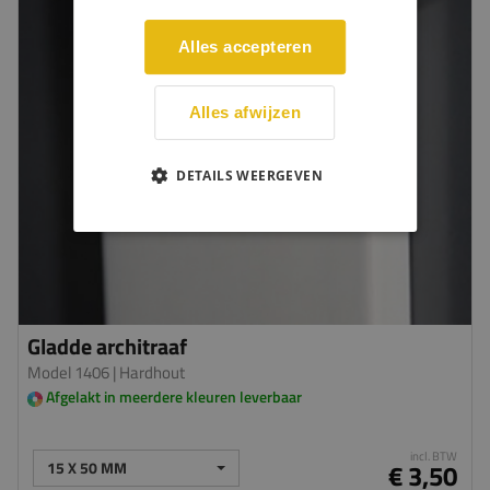
Alles accepteren
Alles afwijzen
DETAILS WEERGEVEN
Gladde architraaf
Model 1406
| Hardhout
Afgelakt in meerdere kleuren leverbaar
incl. BTW
15 X 50 MM
€ 3,50