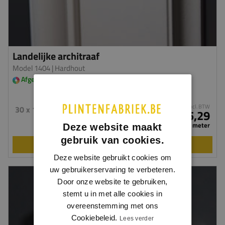
Landelijke architraaf
Model 1404
| Hardhout
Afgelakt in meerdere kleuren leverbaar
incl. BTW
30 x 100 mm
€ 15,29
per meter
Deze website maakt
gebruik van cookies.
BEKIJKEN
Deze website gebruikt cookies om
uw gebruikerservaring te verbeteren.
Door onze website te gebruiken,
stemt u in met alle cookies in
overeenstemming met ons
Cookiebeleid.
Lees verder