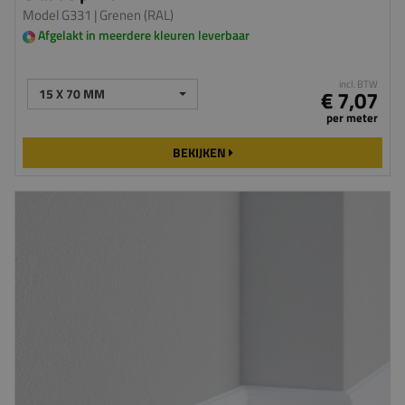
Model G331
| Grenen (RAL)
Afgelakt in meerdere kleuren leverbaar
incl. BTW
15 X 70 MM
€ 7,07
per meter
BEKIJKEN