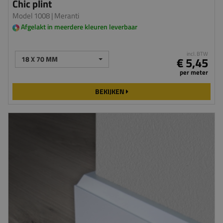
Chic plint
Model 1008
| Meranti
Afgelakt in meerdere kleuren leverbaar
incl. BTW
18 X 70 MM
€ 5,45
per meter
BEKIJKEN