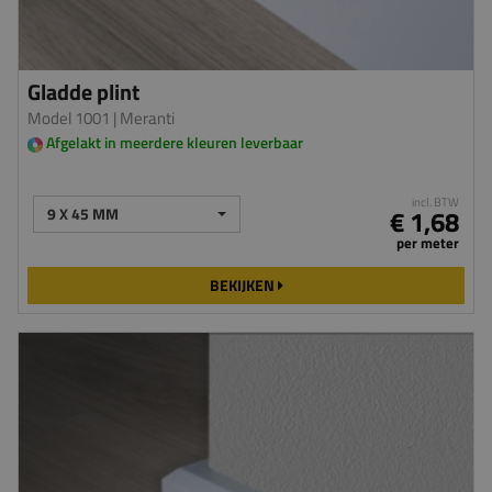
Gladde plint
Model 1001
| Meranti
Afgelakt in meerdere kleuren leverbaar
incl. BTW
9 X 45 MM
€ 1,68
per meter
BEKIJKEN