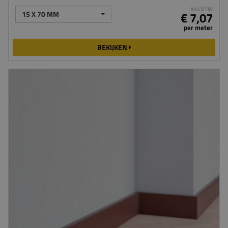
incl. BTW
15 X 70 MM
€ 7,07
per meter
BEKIJKEN