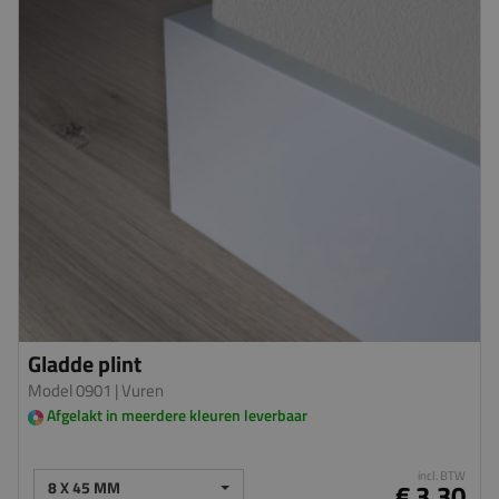
Gladde plint
Model 0901
| Vuren
Afgelakt in meerdere kleuren leverbaar
incl. BTW
8 X 45 MM
€ 3,30