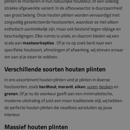
plinten te monteren in hun natuurlijke houtkleur, of een volledig
strakke afgewerkte variant. In de afbouwsector is duurzaamheid
van groot belang. Onze houten plinten worden vervaardigd met
zorgvuldig geselecteerde houtsoorten, waardoor ze niet alleen
esthetisch aantrekkelijk zijn, maar ook bestand tegen slijtage en
beschadigingen. Elke ruimte is uniek, en daarom bieden wij een
scala aan
maatwerkopties
. Of je nu op zoek bent naar een
specifieke houtsoort, afmetingen of afwerking, wij streven ernaar
om aan al je eisen te voldoen.
Verschillende soorten houten plinten
In ons assortiment houten plinten vind je plinten in diverse
houtsoorten, zoals
hardhout
,
meranti
,
eiken
,
vuren
,
beuken
en
grenen
. Of je nu de voorkeur geeft aan een minimalistische,
moderne uitstraling of juist een meer traditionele stijl, wij hebben
de perfecte houten plinten die naadloos aansluiten op jouw
interieur.
Massief houten plinten