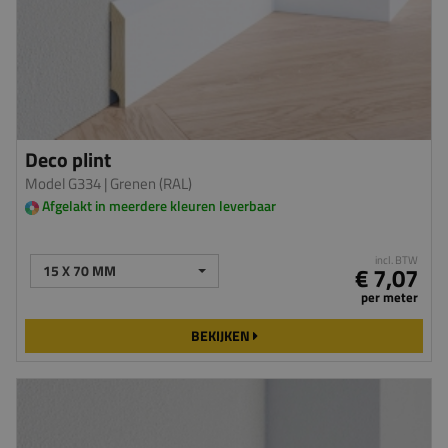
Deco plint
Model G334
| Grenen (RAL)
Afgelakt in meerdere kleuren leverbaar
incl. BTW
15 X 70 MM
€ 7,07
per meter
BEKIJKEN