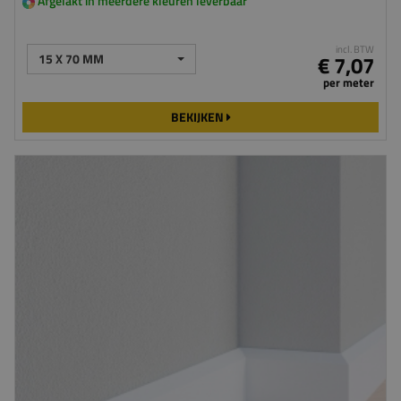
Afgelakt in meerdere kleuren leverbaar
incl. BTW
15 X 70 MM
€ 7,07
per meter
BEKIJKEN