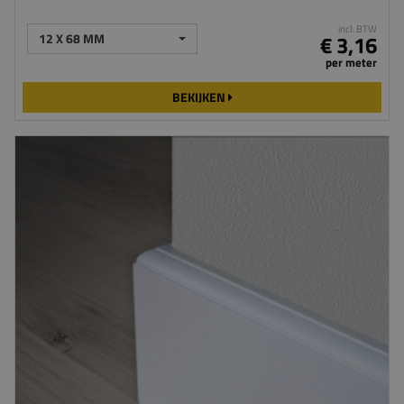
incl. BTW
12 X 68 MM
€ 3,16
per meter
BEKIJKEN