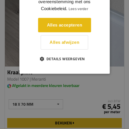
overeenstemming met ons
Cookiebeleid.
Lees verder
Alles accepteren
Alles afwijzen
DETAILS WEERGEVEN
Kraal plint
Model 1007
| Meranti
Afgelakt in meerdere kleuren leverbaar
incl. BTW
18 X 70 MM
€ 5,45
per meter
BEKIJKEN