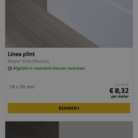
Linea plint
Model 1016
| Meranti
Afgelakt in meerdere kleuren leverbaar
incl. BTW
18 x 90 mm
€ 8,32
per meter
BEKIJKEN