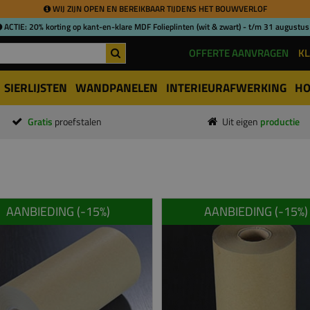
WIJ ZIJN OPEN EN BEREIKBAAR TIJDENS HET BOUWVERLOF
ACTIE: 20% korting op kant-en-klare MDF Folieplinten (wit & zwart) - t/m 31 augustus
OFFERTE AANVRAGEN
KL
SIERLIJSTEN
WANDPANELEN
INTERIEURAFWERKING
HO
Gratis
proefstalen
Uit eigen
productie
AANBIEDING (-
15
%)
AANBIEDING (-
15
%)