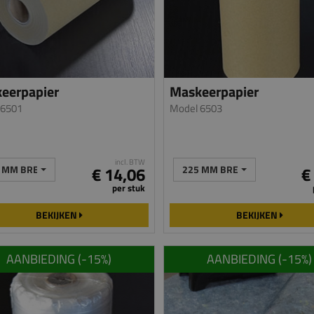
eerpapier
Maskeerpapier
 6501
Model 6503
incl. BTW
 MM BREED 300M
€ 14,06
225 MM BREED 50 M
€
per stuk
BEKIJKEN
BEKIJKEN
AANBIEDING (-
15
%)
AANBIEDING (-
15
%)