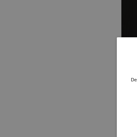
Mask
Model
De
550