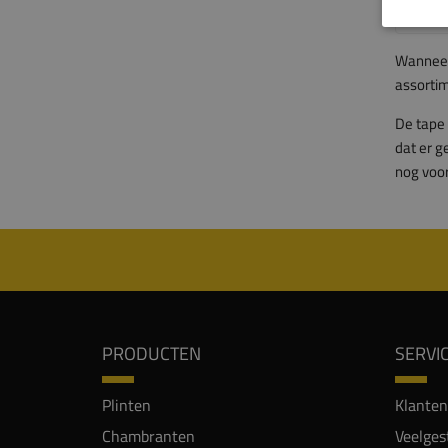
Wanneer 
assortim
De tape 
dat er g
nog voor
PRODUCTEN
SERVI
Plinten
Klanten
Chambranten
Veelges