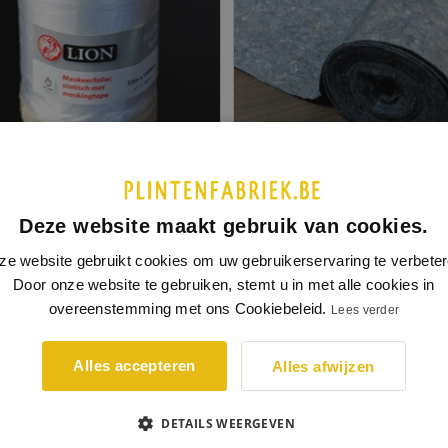
eerfolie
Vattex afdekvlies
 6505
Model 6506
Deze website maakt gebruik van cookies.
ze website gebruikt cookies om uw gebruikerservaring te verbeter
Door onze website te gebruiken, stemt u in met alle cookies in
incl. BTW
10 x 1 meter rol
 MM X 33 M
€ 2,57
€ 
overeenstemming met ons Cookiebeleid.
Lees verder
per stuk
Alles accepteren
Alles afwijzen
BEKIJKEN
BEKIJKEN
DETAILS WEERGEVEN