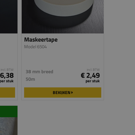
Maskeertape
Model 6504
incl. BTW
incl. BTW
38 mm breed
 6,38
€ 2,49
50m
per stuk
per stuk
BEKIJKEN