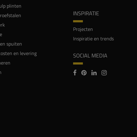
lp plinten
INSPIRATIE
proefstalen
rk
Projecten
e
Inspiratie en trends
en spuiten
osten en levering
SOCIAL MEDIA
neren
n