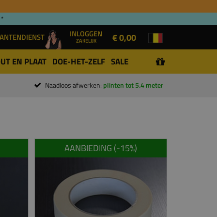
 *
INLOGGEN
€ 0,00
ANTENDIENST
ZAKELIJK
UT EN PLAAT
DOE-HET-ZELF
SALE
Naadloos afwerken:
plinten tot 5.4 meter
AANBIEDING (-
15
%)