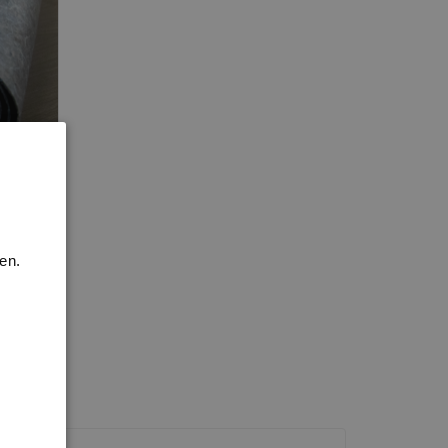
en.
incl. BTW
13,58
per stuk