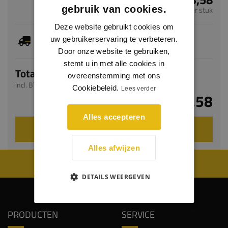
gebruik van cookies.
per stuk
Deze website gebruikt cookies om
Dit artikel is voorradig, de verwachte levertijd
uw gebruikerservaring te verbeteren.
bedraagt 1-3 werkdagen
Door onze website te gebruiken,
stemt u in met alle cookies in
Totaal
overeenstemming met ons
incl. BTW
Cookiebeleid.
Lees verder
€ 13,58
Alles accepteren
VOEG TOE AAN WINKELWAGEN
Alles afwijzen
WIJ WORDEN BEOORDEELD MET EEN 8.8
DETAILS WEERGEVEN
PRODUCTEN
SERVICE