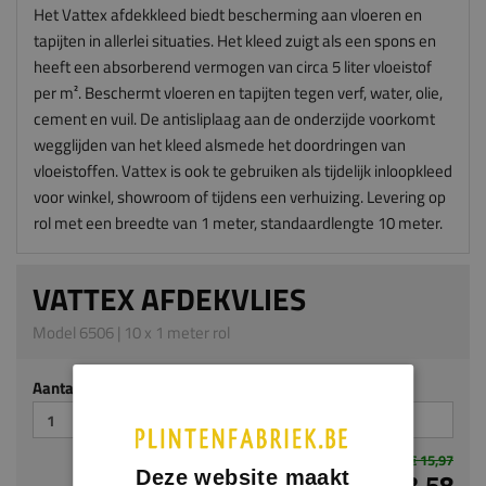
Het Vattex afdekkleed biedt bescherming aan vloeren en
tapijten in allerlei situaties. Het kleed zuigt als een spons en
heeft een absorberend vermogen van circa 5 liter vloeistof
per m². Beschermt vloeren en tapijten tegen verf, water, olie,
cement en vuil. De antisliplaag aan de onderzijde voorkomt
wegglijden van het kleed alsmede het doordringen van
vloeistoffen. Vattex is ook te gebruiken als tijdelijk inloopkleed
voor winkel, showroom of tijdens een verhuizing. Levering op
rol met een breedte van 1 meter, standaardlengte 10 meter.
VATTEX AFDEKVLIES
Model 6506 | 10 x 1 meter rol
Aantal stuks
€ 15,97
€ 13,58
Deze website maakt