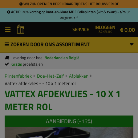
WIJ ZIJN OPEN EN BEREIKBAAR TIJDENS HET BOUWVERLOF
ACTIE: 20% korting op kant-en-klare MDF Folieplinten (wit & zwart) - t/m 31
augustus *
INLOGGEN
€ 0,00
SERVICE
ZAKELIJK
ZOEKEN DOOR ONS ASSORTIMENT
Levering door heel
Nederland en België
Gratis
proefstalen
Plintenfabriek
Doe-Het-Zelf
Afplakken
Vattex afdekvlies - - 10 x 1 meter rol
VATTEX AFDEKVLIES - 10 X 1
METER ROL
AANBIEDING (-
15
%)