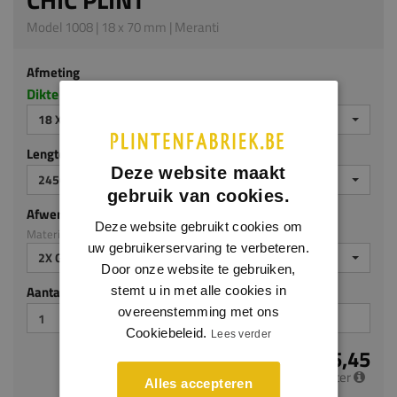
Model 1008 | 18 x 70 mm | Meranti
Afmeting
Dikte x hoogte in millimeters
18 X 70 MM
Lengte (mm)
Deze website maakt
2450 MM
gebruik van cookies.
Afwerking
Deze website gebruikt cookies om
Materiaal: Meranti
uw gebruikerservaring te verbeteren.
2X GEGROND
Door onze website te gebruiken,
Aantal stuks
stemt u in met alle cookies in
overeenstemming met ons
Cookiebeleid.
Lees verder
€ 5,45
per meter
Alles accepteren