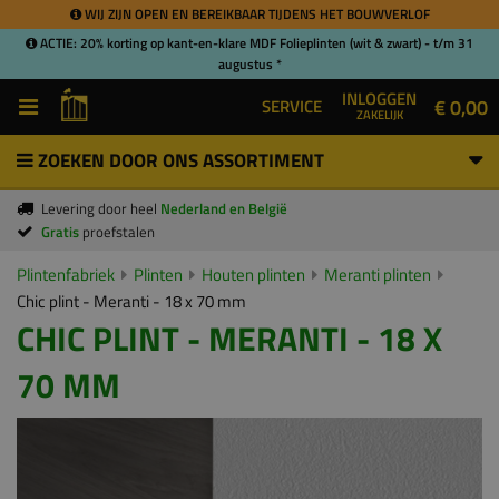
WIJ ZIJN OPEN EN BEREIKBAAR TIJDENS HET BOUWVERLOF
ACTIE: 20% korting op kant-en-klare MDF Folieplinten (wit & zwart) - t/m 31
augustus *
INLOGGEN
€ 0,00
SERVICE
ZAKELIJK
ZOEKEN DOOR ONS ASSORTIMENT
Levering door heel
Nederland en België
Gratis
proefstalen
Plintenfabriek
Plinten
Houten plinten
Meranti plinten
Chic plint - Meranti - 18 x 70 mm
CHIC PLINT - MERANTI - 18 X
70 MM