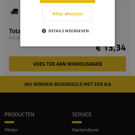
Dit artikel is voorradig, de verwachte levertijd
bedraagt 1-3 werkdagen
Alles afwijzen
Totaal
DETAILS WEERGEVEN
incl. BTW
€ 13,34
VOEG TOE AAN WINKELWAGEN
WIJ WORDEN BEOORDEELD MET EEN 8.8
PRODUCTEN
SERVICE
Plinten
Klantendienst