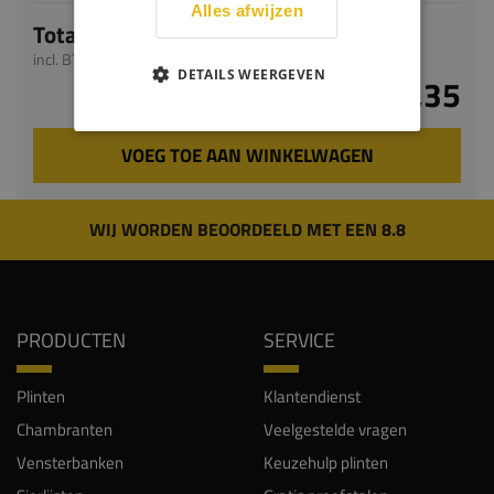
Alles afwijzen
Totaal
incl. BTW
DETAILS WEERGEVEN
€ 39,35
VOEG TOE AAN WINKELWAGEN
WIJ WORDEN BEOORDEELD MET EEN 8.8
PRODUCTEN
SERVICE
Plinten
Klantendienst
Chambranten
Veelgestelde vragen
Vensterbanken
Keuzehulp plinten