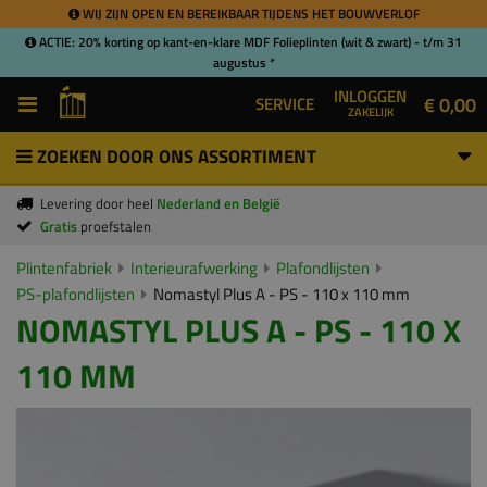
WIJ ZIJN OPEN EN BEREIKBAAR TIJDENS HET BOUWVERLOF
ACTIE: 20% korting op kant-en-klare MDF Folieplinten (wit & zwart) - t/m 31
augustus *
INLOGGEN
€ 0,00
SERVICE
ZAKELIJK
ZOEKEN DOOR ONS ASSORTIMENT
Levering door heel
Nederland en België
Gratis
proefstalen
Plintenfabriek
Interieurafwerking
Plafondlijsten
PS-plafondlijsten
Nomastyl Plus A - PS - 110 x 110 mm
NOMASTYL PLUS A - PS - 110 X
110 MM