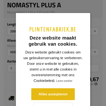
NOMASTYL PLUS A
Model NS01 | 110 x 110 mm | PS
Lengte (mm)
2000
Deze website maakt
Afwerking
gebruik van cookies.
Materiaal: PS
VOORGELAKT
Deze website gebruikt cookies om
uw gebruikerservaring te verbeteren.
Aantal stuks
Door onze website te gebruiken,
stemt u in met alle cookies in
overeenstemming met ons
€ 19,67
Cookiebeleid.
Lees verder
per meter
Alles accepteren
Dit artikel is voorradig, de verwachte levertijd
bedraagt 1-3 werkdagen