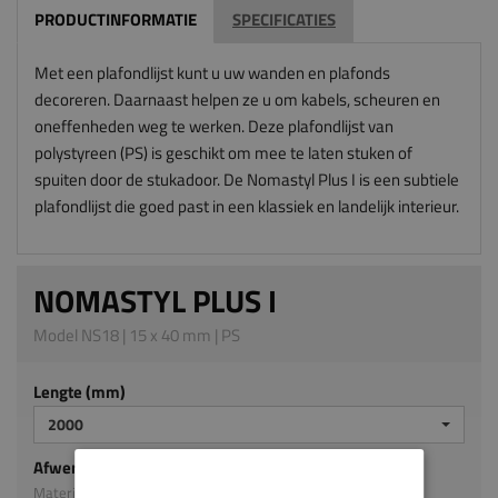
PRODUCTINFORMATIE
SPECIFICATIES
Met een plafondlijst kunt u uw wanden en plafonds
decoreren. Daarnaast helpen ze u om kabels, scheuren en
oneffenheden weg te werken. Deze plafondlijst van
polystyreen (PS) is geschikt om mee te laten stuken of
spuiten door de stukadoor. De Nomastyl Plus I is een subtiele
plafondlijst die goed past in een klassiek en landelijk interieur.
NOMASTYL PLUS I
Model NS18 | 15 x 40 mm | PS
Lengte (mm)
2000
Afwerking
Materiaal: PS