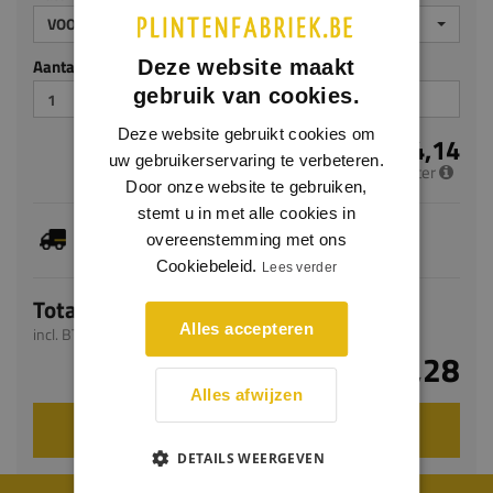
VOORGELAKT
Aantal stuks
Deze website maakt
gebruik van cookies.
Deze website gebruikt cookies om
€ 4,14
uw gebruikerservaring te verbeteren.
per meter
Door onze website te gebruiken,
stemt u in met alle cookies in
Dit artikel is voorradig, de verwachte levertijd
overeenstemming met ons
bedraagt 1-3 werkdagen
Cookiebeleid.
Lees verder
Totaal
Alles accepteren
incl. BTW
€ 8,28
Alles afwijzen
VOEG TOE AAN WINKELWAGEN
DETAILS WEERGEVEN