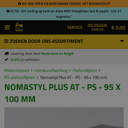
WIJ ZIJN OPEN EN BEREIKBAAR TIJDENS HET BOUWVERLOF
ACTIE: 20% korting op kant-en-klare MDF Folieplinten (wit & zwart) - t/m 31
augustus *
INLOGGEN
€ 0,00
SERVICE
ZAKELIJK
ZOEKEN DOOR ONS ASSORTIMENT
Levering door heel
Nederland en België
Gratis
proefstalen
Plintenfabriek
Interieurafwerking
Plafondlijsten
PS-plafondlijsten
Nomastyl Plus AT - PS - 95 x 100 mm
NOMASTYL PLUS AT - PS - 95 X
100 MM