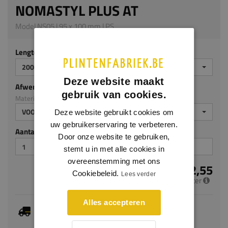
NOMASTYL PLUS AT
Model NS05 | 95 x 100 mm | PS
Lengte (mm)
2000
Deze website maakt
Afwerking
gebruik van cookies.
Materiaal: PS
VOORGELAKT
Deze website gebruikt cookies om
uw gebruikerservaring te verbeteren.
Aantal stuks
Door onze website te gebruiken,
stemt u in met alle cookies in
overeenstemming met ons
€ 12,55
Cookiebeleid.
Lees verder
per meter
Alles accepteren
Dit artikel is voorradig, de verwachte levertijd
bedraagt 1-3 werkdagen