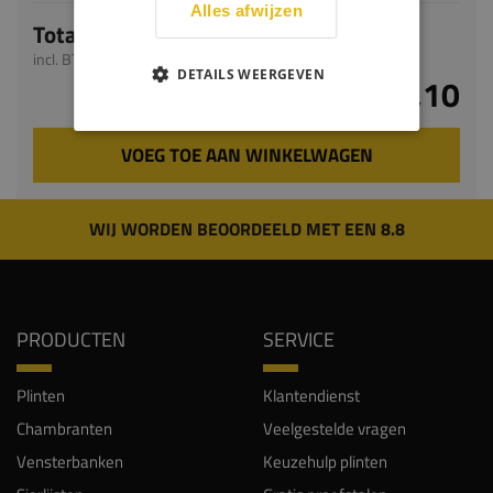
Alles afwijzen
Totaal
incl. BTW
DETAILS WEERGEVEN
€ 25,10
VOEG TOE AAN WINKELWAGEN
WIJ WORDEN BEOORDEELD MET EEN 8.8
PRODUCTEN
SERVICE
Plinten
Klantendienst
Chambranten
Veelgestelde vragen
Vensterbanken
Keuzehulp plinten