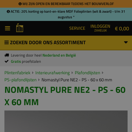
WIJ ZIJN OPEN EN BEREIKBAAR TIJDENS HET BOUWVERLOF
ACTIE: 20% korting op kant-en-klare MDF Folieplinten (wit & zwart) - t/m 31
augustus *
INLOGGEN
€ 0,00
SERVICE
ZAKELIJK
ZOEKEN DOOR ONS ASSORTIMENT
Levering door heel
Nederland en België
Gratis
proefstalen
Plintenfabriek
Interieurafwerking
Plafondlijsten
PS-plafondlijsten
Nomastyl Pure NE2 - PS - 60 x 60 mm
NOMASTYL PURE NE2 - PS - 60
X 60 MM