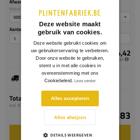
Afwerking
Materiaal: PS
VOORGELAKT
Deze website maakt
Aantal stuks
gebruik van cookies.
Deze website gebruikt cookies om
€ 4,42
uw gebruikerservaring te verbeteren.
Door onze website te gebruiken,
per meter
stemt u in met alle cookies in
overeenstemming met ons
Dit artikel is voorradig, de verwachte levertijd
bedraagt 1-3 werkdagen
Cookiebeleid.
Lees verder
Totaal
Alles accepteren
incl. BTW
€ 8,83
Alles afwijzen
VOEG TOE AAN WINKELWAGEN
DETAILS WEERGEVEN