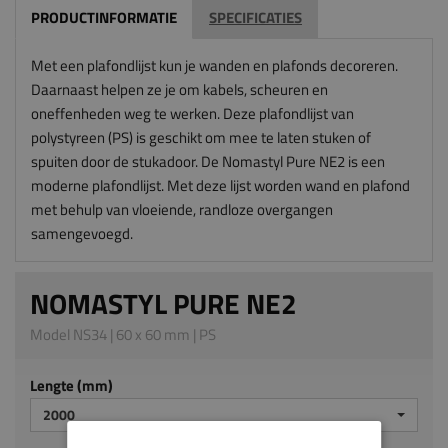
PRODUCTINFORMATIE
SPECIFICATIES
Met een plafondlijst kun je wanden en plafonds decoreren.
Daarnaast helpen ze je om kabels, scheuren en
oneffenheden weg te werken. Deze plafondlijst van
polystyreen (PS) is geschikt om mee te laten stuken of
spuiten door de stukadoor. De Nomastyl Pure NE2 is een
moderne plafondlijst. Met deze lijst worden wand en plafond
met behulp van vloeiende, randloze overgangen
samengevoegd.
NOMASTYL PURE NE2
Model NS34 | 60 x 60 mm | PS
Lengte (mm)
2000