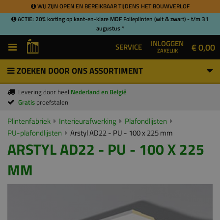
WIJ ZIJN OPEN EN BEREIKBAAR TIJDENS HET BOUWVERLOF
ACTIE: 20% korting op kant-en-klare MDF Folieplinten (wit & zwart) - t/m 31
augustus *
INLOGGEN
€ 0,00
SERVICE
ZAKELIJK
ZOEKEN DOOR ONS ASSORTIMENT
Levering door heel
Nederland en België
Gratis
proefstalen
Plintenfabriek
Interieurafwerking
Plafondlijsten
PU-plafondlijsten
Arstyl AD22 - PU - 100 x 225 mm
ARSTYL AD22 - PU - 100 X 225
MM