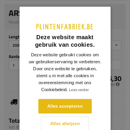
ARSTYL AD22
Model AP02 | 100 x 225 mm | PU
Lengte (mm)
Deze website maakt
gebruik van cookies.
2000
Deze website gebruikt cookies om
Aantal stuks
uw gebruikerservaring te verbeteren.
Door onze website te gebruiken,
stemt u in met alle cookies in
€ 65,30
overeenstemming met ons
per meter
Cookiebeleid.
Lees verder
Je hebt gekozen voor maatwerk, de verwachte
levertijd bedraagt 8-10 werkdagen
Alles accepteren
Totaal
Alles afwijzen
incl. BTW