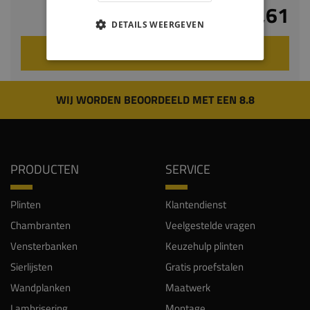
€ 130,61
DETAILS WEERGEVEN
VOEG TOE AAN WINKELWAGEN
WIJ WORDEN BEOORDEELD MET EEN 8.8
PRODUCTEN
SERVICE
Plinten
Klantendienst
Chambranten
Veelgestelde vragen
Vensterbanken
Keuzehulp plinten
Sierlijsten
Gratis proefstalen
Wandplanken
Maatwerk
Lambrisering
Montage