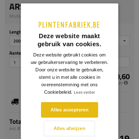
ARSTYL AD24
Model AP04 | 150 x 150 mm | PU
Lengte (mm)
Deze website maakt
2000
gebruik van cookies.
Aantal stuks
Deze website gebruikt cookies om
uw gebruikerservaring te verbeteren.
Door onze website te gebruiken,
€ 60,60
stemt u in met alle cookies in
per meter
overeenstemming met ons
Cookiebeleid.
Lees verder
Je hebt gekozen voor maatwerk, de verwachte
levertijd bedraagt 8-10 werkdagen
Alles accepteren
Totaal
incl. BTW
Alles afwijzen
€ 121,19