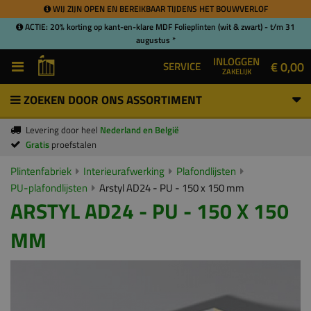
WIJ ZIJN OPEN EN BEREIKBAAR TIJDENS HET BOUWVERLOF
ACTIE: 20% korting op kant-en-klare MDF Folieplinten (wit & zwart) - t/m 31
augustus *
INLOGGEN
€ 0,00
SERVICE
ZAKELIJK
ZOEKEN DOOR ONS ASSORTIMENT
Levering door heel
Nederland en België
Gratis
proefstalen
Plintenfabriek
Interieurafwerking
Plafondlijsten
PU-plafondlijsten
Arstyl AD24 - PU - 150 x 150 mm
ARSTYL AD24 - PU - 150 X 150
MM