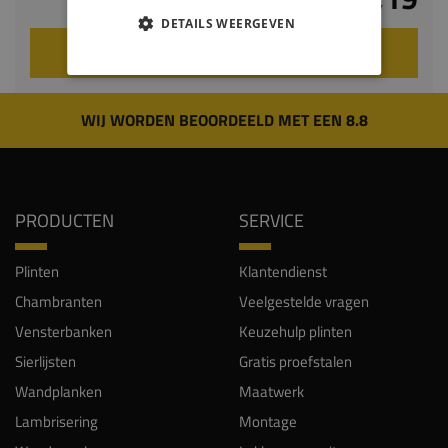
DETAILS WEERGEVEN
VOEG TOE AAN WINKELWAGEN
WIJ WORDEN BEOORDEELD MET EEN 8.8
PRODUCTEN
SERVICE
Plinten
Klantendienst
Chambranten
Veelgestelde vragen
Vensterbanken
Keuzehulp plinten
Sierlijsten
Gratis proefstalen
Wandplanken
Maatwerk
Lambrisering
Montage