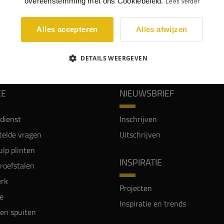
overeenstemming met ons Cookiebeleid.
Lees verder
Alles accepteren
Alles afwijzen
WIJ WORDEN BEOORDEELD MET EEN 8.8
DETAILS WEERGEVEN
CE
NIEUWSBRIEF
dienst
Inschrijven
telde vragen
Uitschrijven
lp plinten
INSPIRATIE
proefstalen
rk
Projecten
e
Inspiratie en trends
en spuiten