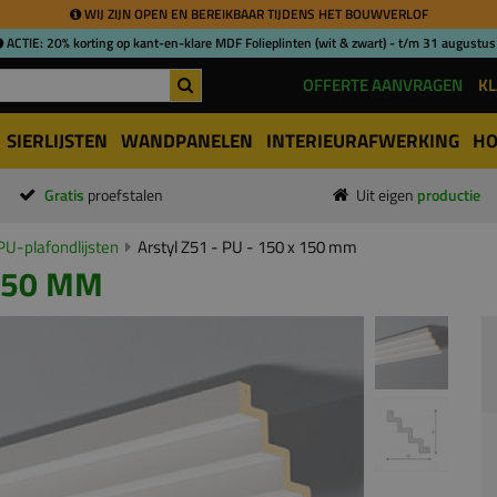
WIJ ZIJN OPEN EN BEREIKBAAR TIJDENS HET BOUWVERLOF
ACTIE: 20% korting op kant-en-klare MDF Folieplinten (wit & zwart) - t/m 31 augustus
OFFERTE AANVRAGEN
KL
SIERLIJSTEN
WANDPANELEN
INTERIEURAFWERKING
HO
Gratis
proefstalen
Uit eigen
productie
PU-plafondlijsten
Arstyl Z51 - PU - 150 x 150 mm
 150 MM