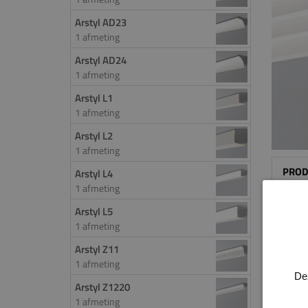
Arstyl AD23
1 afmeting
Arstyl AD24
1 afmeting
Arstyl L1
1 afmeting
Arstyl L2
1 afmeting
PROD
Arstyl L4
1 afmeting
Met e
Arstyl L5
Daarn
1 afmeting
te we
Arstyl Z11
Hierdo
1 afmeting
monte
De
Arstyl Z1220
trapvo
1 afmeting