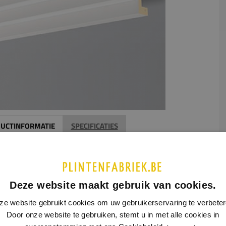
UCTINFORMATIE
SPECIFICATIES
en plafondlijst kun je wanden en plafonds decoreren.
aast helpen ze je om kabels, scheuren en oneffenheden weg
rken. Deze plafondlijst is gemaakt van polyurethaan (PU).
Deze website maakt gebruik van cookies.
or is deze lijst zeer licht, stootvast en gemakkelijk te
ren. De Arstyl Z51 is een moderne plafondlijst in een
ze website gebruikt cookies om uw gebruikerservaring te verbeter
rm. Deze lijst past goed in een modern interieur.
Door onze website te gebruiken, stemt u in met alle cookies in