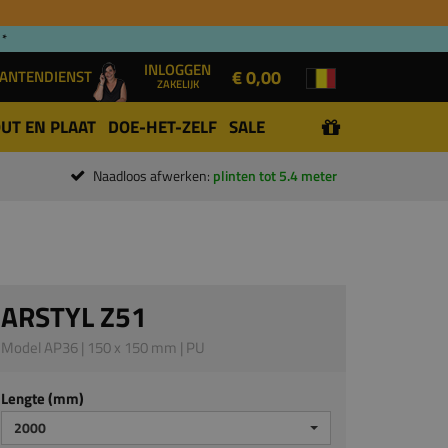
 *
INLOGGEN
€ 0,00
ANTENDIENST
ZAKELIJK
UT EN PLAAT
DOE-HET-ZELF
SALE
Naadloos afwerken:
plinten tot 5.4 meter
ARSTYL Z51
Model AP36 | 150 x 150 mm | PU
Lengte (mm)
2000