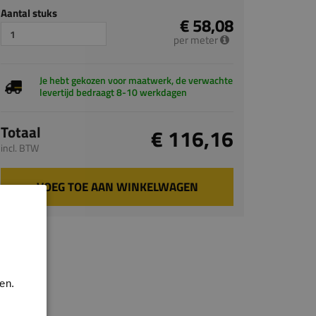
Aantal stuks
€ 58,08
per meter
Je hebt gekozen voor maatwerk, de verwachte
levertijd bedraagt 8-10 werkdagen
Totaal
€ 116,16
incl. BTW
VOEG TOE AAN WINKELWAGEN
en.