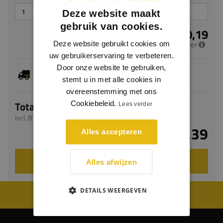
Deze website maakt
gebruik van cookies.
€ 20,19
per meter
Deze website gebruikt cookies om
uw gebruikerservaring te verbeteren.
Door onze website te gebruiken,
Je hebt gekozen voor maatwerk, de verwachte
levertijd bedraagt 8-10 werkdagen
stemt u in met alle cookies in
overeenstemming met ons
Totaal
Cookiebeleid.
Lees verder
incl. BTW
€ 40,39
Alles accepteren
VOEG TOE AAN WINKELWAGEN
Alles afwijzen
DETAILS WEERGEVEN
WIJ WORDEN BEOORDEELD MET EEN 8.8