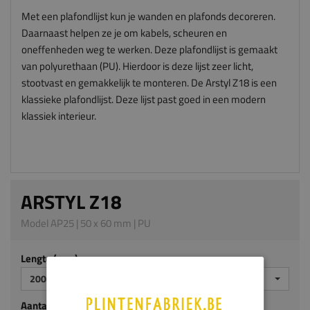
Met een plafondlijst kun je wanden en plafonds decoreren.
Daarnaast helpen ze je om kabels, scheuren en
oneffenheden weg te werken. Deze plafondlijst is gemaakt
van polyurethaan (PU). Hierdoor is deze lijst zeer licht,
stootvast en gemakkelijk te monteren. De Arstyl Z18 is een
klassieke plafondlijst. Deze lijst past goed in een modern
klassiek interieur.
ARSTYL Z18
Model AP25 | 50 x 60 mm | PU
Lengte (mm)
2000
Aantal stuks