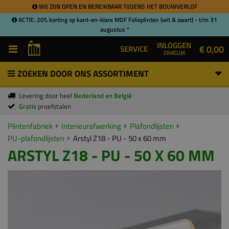
WIJ ZIJN OPEN EN BEREIKBAAR TIJDENS HET BOUWVERLOF
ACTIE: 20% korting op kant-en-klare MDF Folieplinten (wit & zwart) - t/m 31
augustus *
INLOGGEN
€ 0,00
SERVICE
ZAKELIJK
ZOEKEN DOOR ONS ASSORTIMENT
Levering door heel
Nederland en België
Gratis
proefstalen
Plintenfabriek
Interieurafwerking
Plafondlijsten
PU-plafondlijsten
Arstyl Z18 - PU - 50 x 60 mm
ARSTYL Z18 - PU - 50 X 60 MM