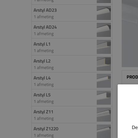
Arstyl AD23
1 afmeting
Arstyl AD24
1 afmeting
Arstyl L1
1 afmeting
Arstyl L2
1 afmeting
PROD
Arstyl L4
1 afmeting
De Ars
Arstyl L5
gedeta
1 afmeting
klassi
Arstyl Z11
van v
1 afmeting
gebrui
De
Arstyl Z1220
Z41.
1 afmeting