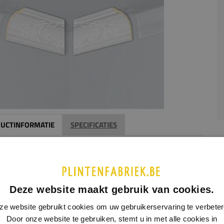
UCTINFORMATIE
SPECIFICATIES
tyl Z42 is een klassieke hoekbocht voor een plafondlijst, met
illeerde romantische versiering. Deze lijst past goed in een
ek en romantisch interieur. Dit model wordt verkocht in sets
ier hoekbochten. De hoekbocht Arstyl Z42 kan worden
Deze website maakt gebruik van cookies.
kt in combinatie met de plafondlijsten Arstyl Z40 en Arstyl
ze website gebruikt cookies om uw gebruikerservaring te verbeter
Door onze website te gebruiken, stemt u in met alle cookies in