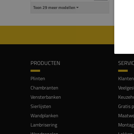
Deze 
Toon 29 meer modellen
zijn 
PRODUCTEN
SERVI
Plinten
Klanten
Chambranten
Veelges
Vensterbanken
Keuzehu
Sierlijsten
Gratis 
Wandplanken
Maatwe
Lambrisering
Montag