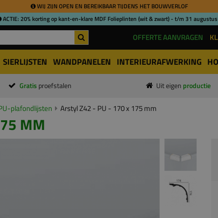
WIJ ZIJN OPEN EN BEREIKBAAR TIJDENS HET BOUWVERLOF
ACTIE: 20% korting op kant-en-klare MDF Folieplinten (wit & zwart) - t/m 31 augustus
OFFERTE AANVRAGEN
KL
SIERLIJSTEN
WANDPANELEN
INTERIEURAFWERKING
HO
Gratis
proefstalen
Uit eigen
productie
PU-plafondlijsten
Arstyl Z42 - PU - 170 x 175 mm
 175 MM