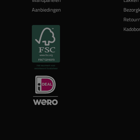
Wandpanelen
Lakken 
Aanbiedingen
Bezorgk
Retour
Kadobo