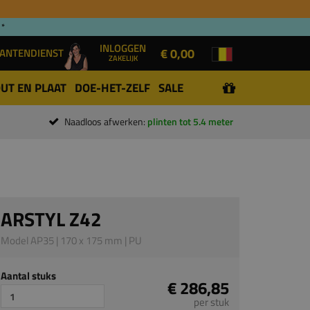
 *
INLOGGEN
€ 0,00
ANTENDIENST
ZAKELIJK
UT EN PLAAT
DOE-HET-ZELF
SALE
Naadloos afwerken:
plinten tot 5.4 meter
ARSTYL Z42
Model AP35 | 170 x 175 mm | PU
Aantal stuks
€ 286,85
per stuk