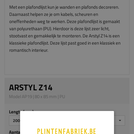
Met een plafondlijst kun je wanden en plafonds decoreren.
Daarnaast helpen ze je om kabels, scheuren en
oneffenheden weg te werken. Deze plafondlijst is gemaakt
van polyurethaan (PU). Hierdoor is deze lijst zeer licht,
stootvast en gemakkelijk te monteren. De Arstyl Z14 is een
klassieke plafondlijst. Deze lijst past goed in een klassiek en
romantisch interieur.
ARSTYL Z14
Model AP19 | 80 x 85 mm | PU
Lengte (mm)
2000
Aantal stuks