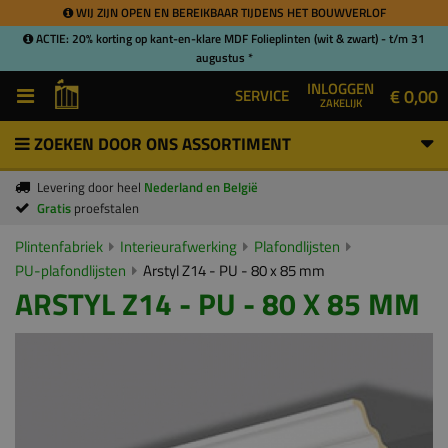
WIJ ZIJN OPEN EN BEREIKBAAR TIJDENS HET BOUWVERLOF
ACTIE: 20% korting op kant-en-klare MDF Folieplinten (wit & zwart) - t/m 31
augustus *
INLOGGEN
€ 0,00
SERVICE
ZAKELIJK
ZOEKEN DOOR ONS ASSORTIMENT
Levering door heel
Nederland en België
Gratis
proefstalen
Plintenfabriek
Interieurafwerking
Plafondlijsten
PU-plafondlijsten
Arstyl Z14 - PU - 80 x 85 mm
ARSTYL Z14 - PU - 80 X 85 MM