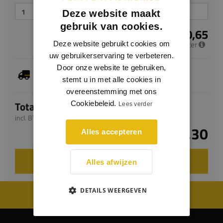
Deze website maakt
gebruik van cookies.
€ 30,65
per meter
Deze website gebruikt cookies om
uw gebruikerservaring te verbeteren.
Door onze website te gebruiken,
Je hebt gekozen voor maatwerk, de verwachte
levertijd bedraagt 8-10 werkdagen
stemt u in met alle cookies in
overeenstemming met ons
Totaal
Cookiebeleid.
Lees verder
incl. BTW
€ 61,30
Alles accepteren
VOEG TOE AAN WINKELWAGEN
Alles afwijzen
DETAILS WEERGEVEN
WIJ WORDEN BEOORDEELD MET EEN 8.8