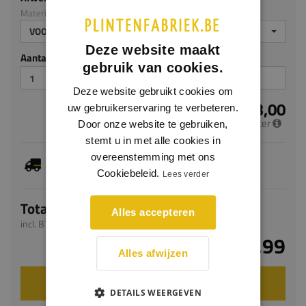
Materiaal: PS
VOORGELAKT
Deze website maakt
Aantal stuks
gebruik van cookies.
Deze website gebruikt cookies om
€ 13,00
uw gebruikerservaring te verbeteren.
per meter
Door onze website te gebruiken,
stemt u in met alle cookies in
overeenstemming met ons
Je hebt gekozen voor maatwerk, de verwachte
levertijd bedraagt 8-10 werkdagen
Cookiebeleid.
Lees verder
Totaal
Alles accepteren
incl. BTW
€ 25,99
Alles afwijzen
VOEG TOE AAN WINKELWAGEN
DETAILS WEERGEVEN