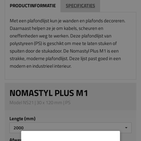
PRODUCTINFORMATIE
SPECIFICATIES
Met een plafondlijst kun je wanden en plafonds decoreren.
Daarnaast helpen ze je om kabels, scheuren en
oneffenheden weg te werken. Deze plafondlijst van
polystyreen (PS) is geschikt om mee te laten stuken of
spuiten door de stukadoor. De Nomastyl Plus M1 is een
strakke, moderne plafondlijst. Deze lijst past goed in een
modern en industrieel interieur.
NOMASTYL PLUS M1
Model NS21 | 30 x 120 mm | PS
Lengte (mm)
2000
Afwerking