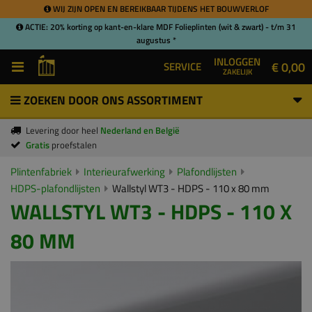
WIJ ZIJN OPEN EN BEREIKBAAR TIJDENS HET BOUWVERLOF
ACTIE: 20% korting op kant-en-klare MDF Folieplinten (wit & zwart) - t/m 31
augustus *
INLOGGEN
€ 0,00
SERVICE
ZAKELIJK
ZOEKEN DOOR ONS ASSORTIMENT
Levering door heel
Nederland en België
Gratis
proefstalen
Plintenfabriek
Interieurafwerking
Plafondlijsten
HDPS-plafondlijsten
Wallstyl WT3 - HDPS - 110 x 80 mm
WALLSTYL WT3 - HDPS - 110 X
80 MM