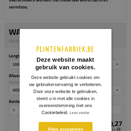
vormloos.
WALLSTYL WT3
Model WP03 | 110 x 80 mm | HDPS
Lengte (mm)
Deze website maakt
2000
gebruik van cookies.
Afwerking
Deze website gebruikt cookies om
Materiaal: HDPS
uw gebruikerservaring te verbeteren.
VOORGELAKT
Door onze website te gebruiken,
stemt u in met alle cookies in
Aantal stuks
overeenstemming met ons
Cookiebeleid.
Lees verder
€ 20,27
per meter
Alles accepteren