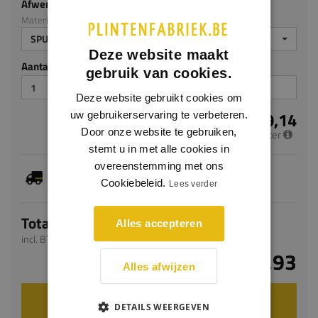
Afwerking
Materiaal: Hardhout
SPUITPLAMUUR
Deze website maakt
Aantal stuks
gebruik van cookies.
Deze website gebruikt cookies om
€ 9,14
uw gebruikerservaring te verbeteren.
Door onze website te gebruiken,
per meter
stemt u in met alle cookies in
overeenstemming met ons
Dit artikel is voorradig, de verwachte levertijd
bedraagt 1-3 werkdagen
Cookiebeleid.
Lees verder
Totaal
Alles accepteren
incl. BTW
€ 21,93
Alles afwijzen
VOEG TOE AAN WINKELWAGEN
DETAILS WEERGEVEN