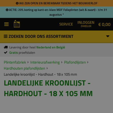
WIJ ZIJN OPEN EN BEREIKBAAR TIJDENS HET BOUWVERLOF
ACTIE: 20% korting op kant-en-klare MDF Folieplinten (wit & zwart) - t/m 31
augustus *
INLOGGEN
€ 0,00
SERVICE
ZAKELIJK
ZOEKEN DOOR ONS ASSORTIMENT
Levering door heel
Nederland en België
Gratis
proefstalen
Plintenfabriek
Interieurafwerking
Plafondlijsten
Hardhouten plafondlijsten
Landelijke kroonlijst - Hardhout - 18 x 105 mm
LANDELIJKE KROONLIJST -
HARDHOUT - 18 X 105 MM