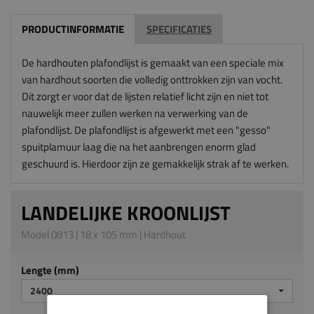
PRODUCTINFORMATIE
SPECIFICATIES
De hardhouten plafondlijst is gemaakt van een speciale mix
van hardhout soorten die volledig onttrokken zijn van vocht.
Dit zorgt er voor dat de lijsten relatief licht zijn en niet tot
nauwelijk meer zullen werken na verwerking van de
plafondlijst. De plafondlijst is afgewerkt met een "gesso"
spuitplamuur laag die na het aanbrengen enorm glad
geschuurd is. Hierdoor zijn ze gemakkelijk strak af te werken.
LANDELIJKE KROONLIJST
Model 0813 | 18 x 105 mm | Hardhout
Lengte (mm)
2400