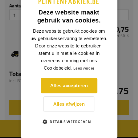
Aantal stuks
Deze website maakt
gebruik van cookies.
€ 20,75
Deze website gebruikt cookies om
per stuk
uw gebruikerservaring te verbeteren.
Door onze website te gebruiken,
Dit artikel is voorradig, de verwachte levertijd
stemt u in met alle cookies in
bedraagt 1-3 werkdagen
overeenstemming met ons
Cookiebeleid.
Lees verder
Totaal
incl. BTW
Alles accepteren
€ 20,75
Alles afwijzen
VOEG TOE AAN WINKELWAGEN
DETAILS WEERGEVEN
WIJ WORDEN BEOORDEELD MET EEN 8.8