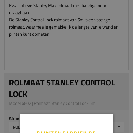
Kwalitatieve Stanley Max rolmaat met handige riem
draaghaak
De Stanley Control Lock rolmaat van 5m is een stevige
rolmaat, waarmee je gemakkelijk de lengte van je wand en
plinten kunt opmeten.
ROLMAAT STANLEY CONTROL
LOCK
Model 6802 | Rolmaat Stanley Control Lock 5m
Afmeting
ROLMAAT STANLEY CONTROL LOCK 5M