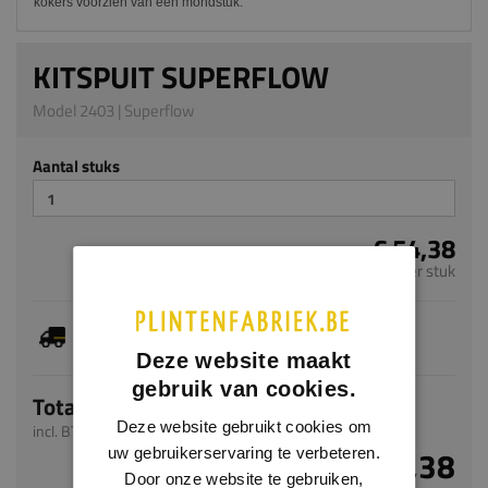
kokers voorzien van een mondstuk.
KITSPUIT SUPERFLOW
Model 2403 | Superflow
Aantal stuks
€ 54,38
per stuk
Dit artikel is voorradig, de verwachte levertijd
bedraagt 1-3 werkdagen
Deze website maakt
gebruik van cookies.
Totaal
Deze website gebruikt cookies om
incl. BTW
€ 54,38
uw gebruikerservaring te verbeteren.
Door onze website te gebruiken,