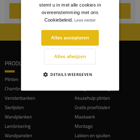
stemt u in met alle cookies in
VOEG TOE AAN WINKELWAGEN
overeenstemming met ons
Cookiebeleid.
Lees verder
WIJ WORDEN BEOORDEELD MET EEN 8.8
Alles accepteren
Alles afwijzen
PRODUCTEN
SERVICE
DETAILS WEERGEVEN
Plinten
Klantendienst
Chambranten
Veelgestelde vragen
Vensterbanken
Keuzehulp plinten
Sierlijsten
Gratis proefstalen
Wandplanken
Maatwerk
Lambrisering
Montage
Wandpanelen
Lakken en spuiten