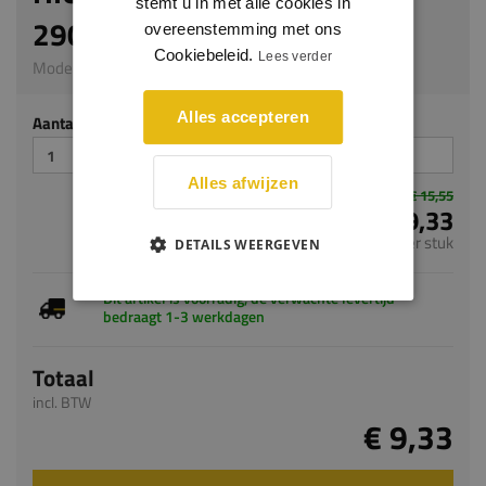
stemt u in met alle cookies in
290ML - ZWART
overeenstemming met ons
Cookiebeleid.
Lees verder
Model 0605 | Zwart
Alles accepteren
Aantal stuks
Alles afwijzen
€ 15,55
€ 9,33
per stuk
DETAILS WEERGEVEN
Dit artikel is voorradig, de verwachte levertijd
bedraagt 1-3 werkdagen
Totaal
incl. BTW
€ 9,33