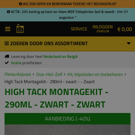
WIJ ZIJN OPEN EN BEREIKBAAR TIJDENS HET BOUWVERLOF
ACTIE: 20% korting op kant-en-klare MDF Folieplinten (wit & zwart) - t/m 31
augustus *
INLOGGEN
€ 0,00
SERVICE
ZAKELIJK
ZOEKEN DOOR ONS ASSORTIMENT
Levering door heel
Nederland en België
Gratis
proefstalen
Plintenfabriek
Doe-Het-Zelf
Kit, kitpistolen en toebehoren
High Tack Montagekit - 290ml - zwart - - Zwart
HIGH TACK MONTAGEKIT -
290ML - ZWART - ZWART
AANBIEDING (-
40
%)