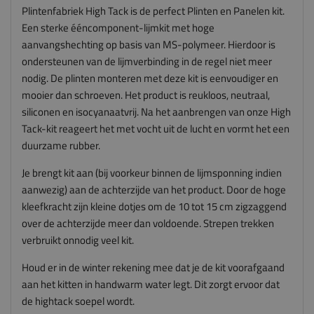
Plintenfabriek High Tack is de perfect Plinten en Panelen kit.
Een sterke ééncomponent-lijmkit met hoge
aanvangshechting op basis van MS-polymeer. Hierdoor is
ondersteunen van de lijmverbinding in de regel niet meer
nodig. De plinten monteren met deze kit is eenvoudiger en
mooier dan schroeven. Het product is reukloos, neutraal,
siliconen en isocyanaatvrij. Na het aanbrengen van onze High
Tack-kit reageert het met vocht uit de lucht en vormt het een
duurzame rubber.
Je brengt kit aan (bij voorkeur binnen de lijmsponning indien
aanwezig) aan de achterzijde van het product. Door de hoge
kleefkracht zijn kleine dotjes om de 10 tot 15 cm zigzaggend
over de achterzijde meer dan voldoende. Strepen trekken
verbruikt onnodig veel kit.
Houd er in de winter rekening mee dat je de kit voorafgaand
aan het kitten in handwarm water legt. Dit zorgt ervoor dat
de hightack soepel wordt.