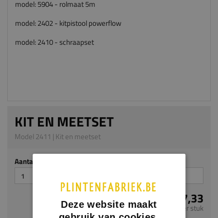
model: 5904 - rolmaat 5m
model: 2402 - kitpistool powerflow
model: 2410 - schraapset
KIT EN MEETSET
Model 2411 | Kit en meetset
Aantal stuks
€ 27,33
Deze website maakt
per stuk
gebruik van cookies.