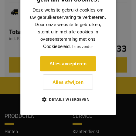
Dit artikel is voorradig, de verwachte levertijd
Deze website gebruikt cookies om
bedraagt 1-3 werkdagen
uw gebruikerservaring te verbeteren.
Door onze website te gebruiken,
Totaal
stemt u in met alle cookies in
incl. BTW
overeenstemming met ons
€ 27,33
Cookiebeleid.
Lees verder
VOEG TOE AAN WINKELWAGEN
Alles accepteren
Alles afwijzen
WIJ WORDEN BEOORDEELD MET EEN 8.8
DETAILS WEERGEVEN
PRODUCTEN
SERVICE
Plinten
Klantendienst