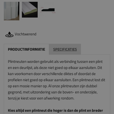
Vochtwerend
PRODUCTINFORMATIE
SPECIFICATIES
Plintneuten worden gebruikt als verbinding tussen een plint
en een deurlijst, als deze niet goed op elkaar aansluiten. Dit
kan voorkomen door verschillende diktes of doordat de
profielen niet goed op elkaar aansluiten. Een plintneut lost dit
op een mooie manier op. Al onze plintneuten zijn dubbel
gegrond, met uitzondering van de boven- en onderzijde,
tenzij je kiest voor een afwerking rondom.
Kies altijd een plintneut die hoger is dan de plint en breder
is dan de architraaf. De plintneut sluit anders niet mooi aan
op de plint en architraaf. En let op: wij zagen deze
plintneuten voor je op maat, dus wij kunnen deze niet