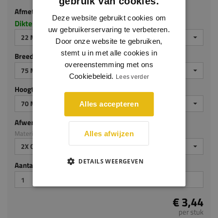
22 MM DIK
gebruik van cookies.
Breedte (mm)
Deze website gebruikt cookies om
uw gebruikerservaring te verbeteren.
75 MM
Door onze website te gebruiken,
Hoogte (mm)
stemt u in met alle cookies in
overeenstemming met ons
70 MM
Cookiebeleid.
Lees verder
Afwerking
Materiaal: MDF v313
Alles accepteren
2X GEGROND
Aantal stuks
Alles afwijzen
€ 3,44
DETAILS WEERGEVEN
per stuk
Je hebt gekozen voor maatwerk, de verwachte
levertijd bedraagt 2-4 werkdagen