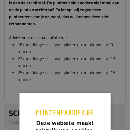
retour nemen.
Advies voor de schansplintneut:
18 mm dik: geschikt voor plinten en architraven tot 9
mm dik
22 mm dik: geschikt voor plinten en architraven tot 12
mm dik
25 mm dik: geschikt voor plinten en architraven tot 15
mm dik
SCHANSPLINTNEUT
Model 0302 | 22 mm dik | MDF v313
Afmeting
Dikte x breedte x hoogte in millimeters
Deze website maakt