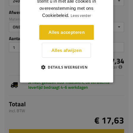
2400
stemt u in met alle cookies in
overeenstemming met ons
Afwerking
Cookiebeleid.
Lees verder
Materiaal: Grenen
ONBEHANDELD
Alles accepteren
Aantal stuks
Alles afwijzen
€ 7,34
per meter
DETAILS WEERGEVEN
Je hebt gekozen voor maatwerk, de verwachte
levertijd bedraagt 4-6 werkdagen
Totaal
incl. BTW
€ 17,63