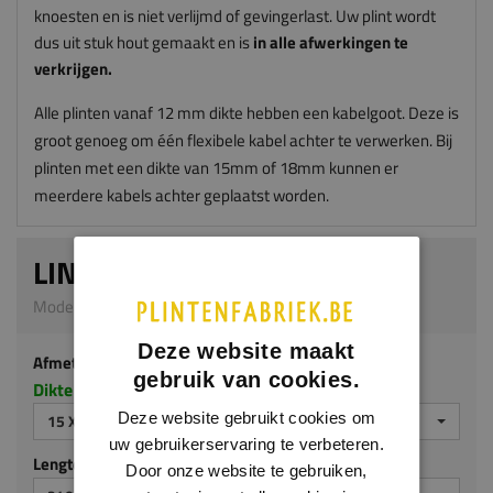
knoesten en is niet verlijmd of gevingerlast. Uw plint wordt
dus uit stuk hout gemaakt en is
in alle afwerkingen te
verkrijgen.
Alle plinten vanaf 12 mm dikte hebben een kabelgoot. Deze is
groot genoeg om één flexibele kabel achter te verwerken. Bij
plinten met een dikte van 15mm of 18mm kunnen er
meerdere kabels achter geplaatst worden.
LINEAPLINT
Model G314 | 15 x 70 mm | Grenen
Deze website maakt
Afmeting
gebruik van cookies.
Dikte x hoogte in millimeters
Deze website gebruikt cookies om
15 X 70 MM
uw gebruikerservaring te verbeteren.
Lengte (mm)
Door onze website te gebruiken,