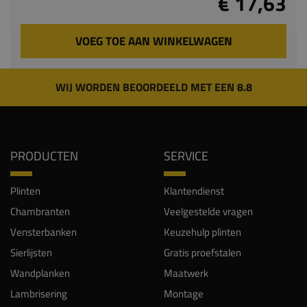
€ 17,63
VOEG TOE AAN WINKELWAGEN
WIJ WORDEN BEOORDEELD MET EEN 8.8
PRODUCTEN
SERVICE
Plinten
Klantendienst
Chambranten
Veelgestelde vragen
Vensterbanken
Keuzehulp plinten
Sierlijsten
Gratis proefstalen
Wandplanken
Maatwerk
Lambrisering
Montage