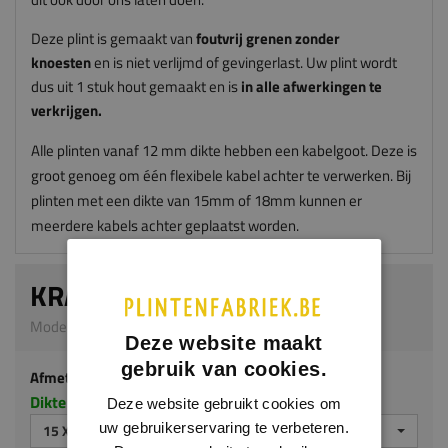
Deze plint is gemaakt van
foutvrij grenen zonder
knoesten
en is niet verlijmd of gevingerlast. Uw plint wordt
dus uit 1 stuk hout gemaakt en is
in alle afwerkingen te
verkrijgen.
Alle plinten vanaf 12 mm dikte hebben een kabelgoot. Deze is
groot genoeg om één flexibele kabel achter te verwerken. Bij
plinten met een dikte van 15mm of 18mm kunnen er
meerdere kabels achter geplaatst worden.
KRAALPLINT
Model G305 | 15 x 70 mm | Grenen
Deze website maakt
gebruik van cookies.
Afmeting
Dikte x hoogte in millimeters
Deze website gebruikt cookies om
uw gebruikerservaring te verbeteren.
15 X 70 MM