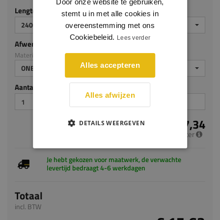
Door onze website te gebruiken,
Lengte (mm)
stemt u in met alle cookies in
2400
overeenstemming met ons
Cookiebeleid.
Lees verder
Afwerking
Materiaal: Grenen
Alles accepteren
ONBEHANDELD
Aantal stuks
Alles afwijzen
€ 7,34
DETAILS WEERGEVEN
per meter
Je hebt gekozen voor maatwerk, de verwachte
levertijd bedraagt 4-6 werkdagen
Totaal
incl. BTW