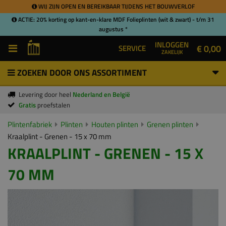
WIJ ZIJN OPEN EN BEREIKBAAR TIJDENS HET BOUWVERLOF
ACTIE: 20% korting op kant-en-klare MDF Folieplinten (wit & zwart) - t/m 31
augustus *
INLOGGEN
€ 0,00
SERVICE
ZAKELIJK
ZOEKEN DOOR ONS ASSORTIMENT
Levering door heel
Nederland en België
Gratis
proefstalen
Plintenfabriek
Plinten
Houten plinten
Grenen plinten
Kraalplint - Grenen - 15 x 70 mm
KRAALPLINT - GRENEN - 15 X
70 MM