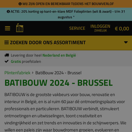
WIJ ZIJN OPEN EN BEREIKBAAR TIJDENS HET BOUWVERLOF
ACTIE: 20% korting op kant-en-klare MDF Folieplinten (wit & zwart) - t/m 31
augustus *
INLOGGEN
€ 0,00
SERVICE
ZAKELIJK
ZOEKEN DOOR ONS ASSORTIMENT
Levering door heel
Nederland en België
Gratis
proefstalen
Plintenfabriek
BatiBouw 2024 - Brussel
BATIBOUW 2024 - BRUSSEL
BATIBOUW is de grootste vakbeurs voor bouw, renovatie en
interieur in België, en is al ruim 60 jaar dé ontmoetingsplaats voor
professionals en particulieren. BATIBOUW verbindt, stimuleert
ontmoetingen en uitwisselingen, toont creativiteit en
vindingrijkheid en zet trends en innovaties in de schijnwerpers. We
willen een paleis zijn waar bouwdromen groeien, evolueren en