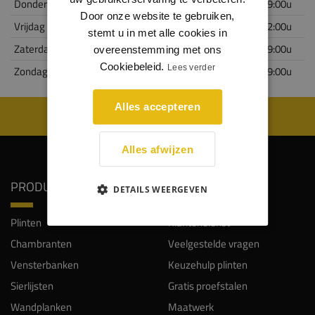
Donderdag 22-02
10:00 tot 19:00u
Door onze website te gebruiken,
Vrijdag 23-02 (Alleen voor professionals)
10:00 tot 22:00u
stemt u in met alle cookies in
Zaterdag 24-02
10:00 tot 19:00u
overeenstemming met ons
Cookiebeleid.
Lees verder
Zondag 25-02
10:00 tot 19:00u
Alles accepteren
WIJ WORDEN BEOORDEELD MET EEN 8.8
Alles afwijzen
PRODUCTEN
SERVICE
DETAILS WEERGEVEN
Plinten
Klantendienst
Chambranten
Veelgestelde vragen
Vensterbanken
Keuzehulp plinten
Sierlijsten
Gratis proefstalen
Wandplanken
Maatwerk