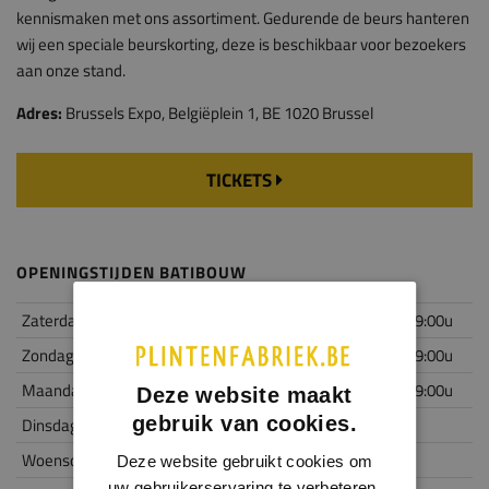
kennismaken met ons assortiment. Gedurende de beurs hanteren
wij een speciale beurskorting, deze is beschikbaar voor bezoekers
aan onze stand.
Adres:
Brussels Expo, Belgiëplein 1, BE 1020 Brussel
TICKETS
OPENINGSTIJDEN BATIBOUW
Zaterdag 17-02
10:00 tot 19:00u
Zondag 18-02
10:00 tot 19:00u
Maandag 19-02
10:00 tot 19:00u
Deze website maakt
gebruik van cookies.
Dinsdag 20-02
Gesloten
Woensdag 21-02
Gesloten
Deze website gebruikt cookies om
uw gebruikerservaring te verbeteren.