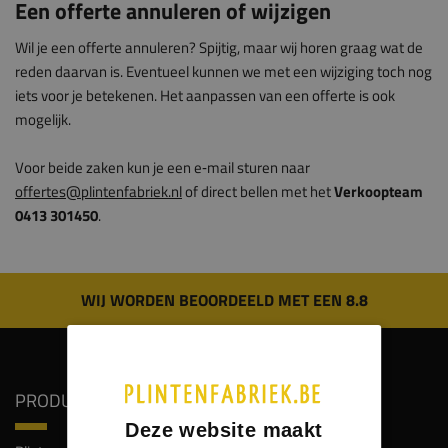
Een offerte annuleren of wijzigen
Wil je een offerte annuleren? Spijtig, maar wij horen graag wat de
reden daarvan is. Eventueel kunnen we met een wijziging toch nog
iets voor je betekenen. Het aanpassen van een offerte is ook
mogelijk.
Voor beide zaken kun je een e‑mail sturen naar
offertes@plintenfabriek.nl
of direct bellen met het
Verkoopteam
0413 301450
.
WIJ WORDEN BEOORDEELD MET EEN 8.8
PRODUCTEN
SERVICE
Deze website maakt