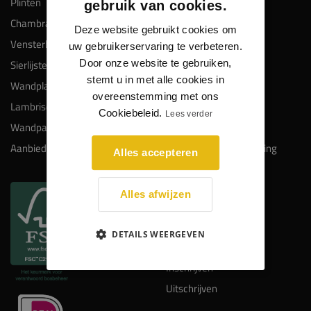
Plinten
Klantendienst
gebruik van cookies.
Chambranten
Veelgestelde vragen
Deze website gebruikt cookies om
Vensterbanken
Keuzehulp plinten
uw gebruikerservaring te verbeteren.
Door onze website te gebruiken,
Sierlijsten
Gratis proefstalen
stemt u in met alle cookies in
Wandplanken
Maatwerk
overeenstemming met ons
Lambrisering
Montage
Cookiebeleid.
Lees verder
Wandpanelen
Lakken en spuiten
Aanbiedingen
Bezorgkosten en levering
Alles accepteren
Retourneren
Kadobon
Alles afwijzen
NIEUWSBRIEF
DETAILS WEERGEVEN
Inschrijven
Uitschrijven