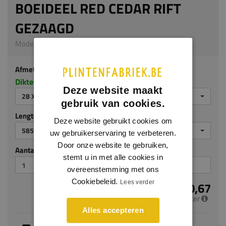
BOEIDEEL RED CEDAR RIFT
GEZAAGD
Model 9502 | 28 x 235 mm | Red Cedar
Afmeting
Dikte x breedte in millimeters
Deze website maakt
28 X 235 MM
gebruik van cookies.
Lengte (mm)
Deze website gebruikt cookies om
5850
uw gebruikerservaring te verbeteren.
Door onze website te gebruiken,
Aantal stuks
stemt u in met alle cookies in
overeenstemming met ons
Cookiebeleid.
Lees verder
€ 50,67
per meter
Alles accepteren
Je hebt gekozen voor maatwerk, de verwachte