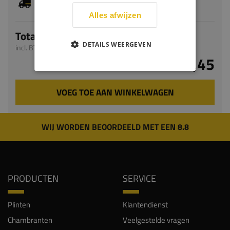
levertijd bedraagt 6-8 werkdagen
Alles afwijzen
Totaal
DETAILS WEERGEVEN
incl. BTW
€ 296,45
VOEG TOE AAN WINKELWAGEN
WIJ WORDEN BEOORDEELD MET EEN 8.8
PRODUCTEN
SERVICE
Plinten
Klantendienst
Chambranten
Veelgestelde vragen