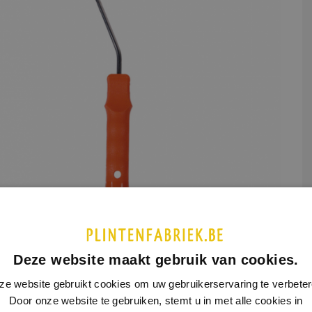
UCTINFORMATIE
SPECIFICATIES
Deze website maakt gebruik van cookies.
ze website gebruikt cookies om uw gebruikerservaring te verbeter
eugel uit rondstaal Ø 8 mm, voorzien van ergonomisch gevormde
Door onze website te gebruiken, stemt u in met alle cookies in
tof handgreep met ophanggat.