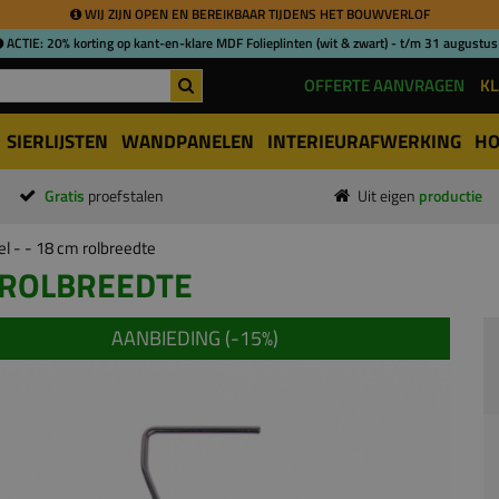
WIJ ZIJN OPEN EN BEREIKBAAR TIJDENS HET BOUWVERLOF
ACTIE: 20% korting op kant-en-klare MDF Folieplinten (wit & zwart) - t/m 31 augustus
OFFERTE AANVRAGEN
KL
SIERLIJSTEN
WANDPANELEN
INTERIEURAFWERKING
HO
Gratis
proefstalen
Uit eigen
productie
l - - 18 cm rolbreedte
 ROLBREEDTE
AANBIEDING (-
15
%)