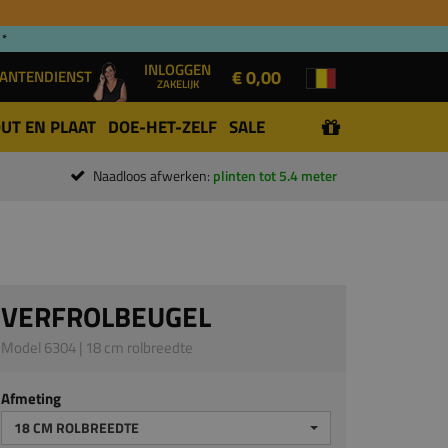
 *
INLOGGEN
€ 0,00
ANTENDIENST
ZAKELIJK
UT EN PLAAT
DOE-HET-ZELF
SALE
Naadloos afwerken:
plinten tot 5.4 meter
VERFROLBEUGEL
Model 6304 | 18 cm rolbreedte
Afmeting
18 CM ROLBREEDTE