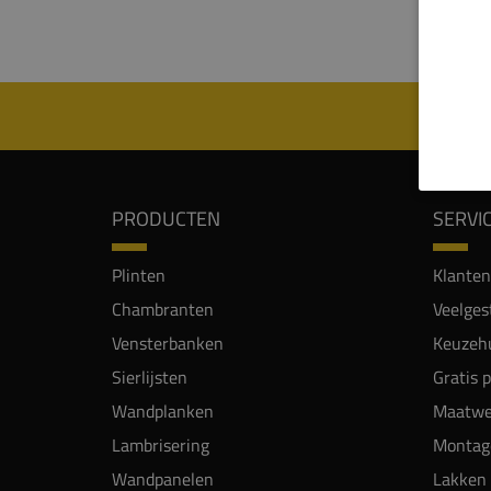
Beugel
telesc
PRODUCTEN
SERVI
Plinten
Klanten
Chambranten
Veelges
Vensterbanken
Keuzehu
Sierlijsten
Gratis 
Wandplanken
Maatwe
Lambrisering
Montag
Wandpanelen
Lakken 