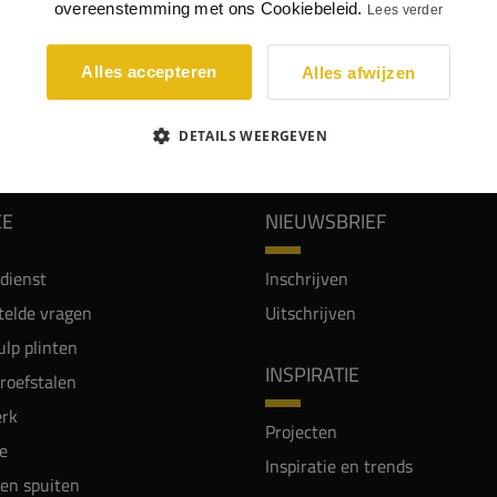
overeenstemming met ons Cookiebeleid.
Lees verder
 geschikt voor de rolbreedtemaat 18 cm. Handgreep passend op
oop-verlengstokken.
Alles accepteren
Alles afwijzen
WIJ WORDEN BEOORDEELD MET EEN 8.8
DETAILS WEERGEVEN
CE
NIEUWSBRIEF
dienst
Inschrijven
telde vragen
Uitschrijven
lp plinten
INSPIRATIE
proefstalen
rk
Projecten
e
Inspiratie en trends
en spuiten