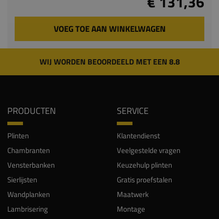
€ 131,36
VOEG TOE AAN WINKELWAGEN
WIJ WORDEN BEOORDEELD MET EEN 8.8
PRODUCTEN
SERVICE
Plinten
Klantendienst
Chambranten
Veelgestelde vragen
Vensterbanken
Keuzehulp plinten
Sierlijsten
Gratis proefstalen
Wandplanken
Maatwerk
Lambrisering
Montage