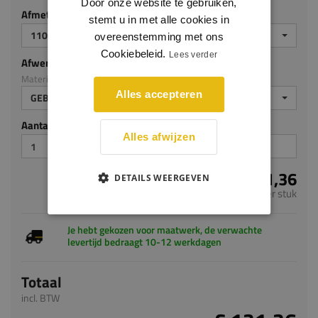
Door onze website te gebruiken,
Afmeting
stemt u in met alle cookies in
1100 X 600 X 29 MM
overeenstemming met ons
Cookiebeleid.
Lees verder
Afwerking
Materiaal: Eiken op MDF v313
Alles accepteren
GEBEITST ZG
Aantal stuks
Alles afwijzen
€ 131,36
DETAILS WEERGEVEN
per stuk
Je hebt gekozen voor maatwerk, de verwachte
levertijd bedraagt 10-12 werkdagen
Totaal
incl. BTW