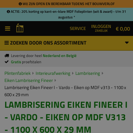
WIJ ZIJN OPEN EN BEREIKBAAR TIJDENS HET BOUWVERLOF
ACTIE: 20% korting op kant-en-klare MDF Folieplinten (wit & zwart) - t/m 31
augustus *
INLOGGEN
€ 0,00
SERVICE
ZAKELIJK
ZOEKEN DOOR ONS ASSORTIMENT
Levering door heel
Nederland en België
Gratis
proefstalen
Plintenfabriek
Interieurafwerking
Lambrisering
Eiken Lambrisering Fineer
Lambrisering Eiken Fineer I - Vardo - Eiken op MDF v313 - 1100 x
600 x 29 mm
LAMBRISERING EIKEN FINEER I
- VARDO - EIKEN OP MDF V313
- 1100 X 600 X 29 MM