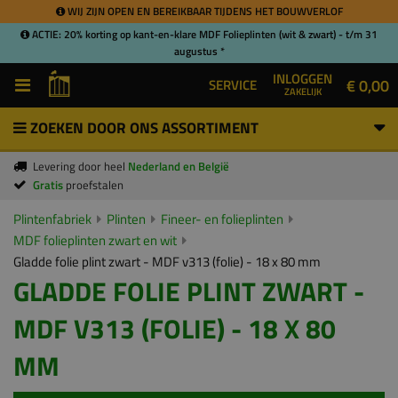
WIJ ZIJN OPEN EN BEREIKBAAR TIJDENS HET BOUWVERLOF
ACTIE: 20% korting op kant-en-klare MDF Folieplinten (wit & zwart) - t/m 31
augustus *
INLOGGEN
€ 0,00
SERVICE
ZAKELIJK
ZOEKEN DOOR ONS ASSORTIMENT
Levering door heel
Nederland en België
Gratis
proefstalen
Plintenfabriek
Plinten
Fineer- en folieplinten
MDF folieplinten zwart en wit
Gladde folie plint zwart - MDF v313 (folie) - 18 x 80 mm
GLADDE FOLIE PLINT ZWART -
MDF V313 (FOLIE) - 18 X 80
MM