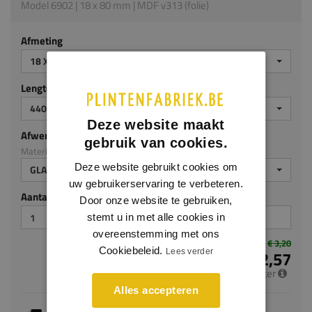
Model 6902 | 18 x 80 mm | MDF v313 (folie)
Afmeting
18 X 80 MM
Lengte (mm)
4400 MM
Deze website maakt
Afwerking
gebruik van cookies.
Materiaal: MDF v313 (folie)
Deze website gebruikt cookies om
GLADDE FOLIE
uw gebruikerservaring te verbeteren.
Aantal stuks
Door onze website te gebruiken,
stemt u in met alle cookies in
overeenstemming met ons
€ 3,20
Cookiebeleid.
Lees verder
€ 2,57
per meter
Alles accepteren
Dit artikel is voorradig, de verwachte levertijd