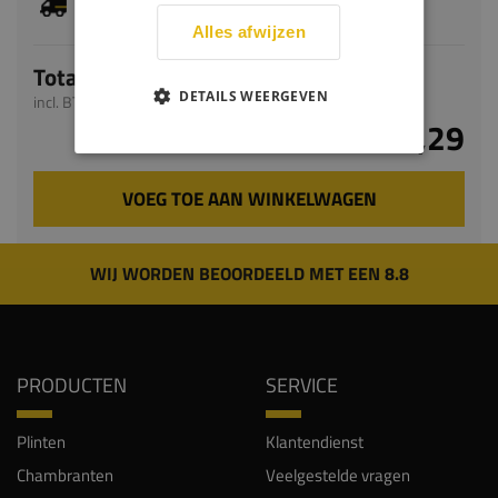
bedraagt 1-3 werkdagen
Alles afwijzen
Totaal
DETAILS WEERGEVEN
incl. BTW
€ 11,29
VOEG TOE AAN WINKELWAGEN
WIJ WORDEN BEOORDEELD MET EEN 8.8
PRODUCTEN
SERVICE
Plinten
Klantendienst
Chambranten
Veelgestelde vragen