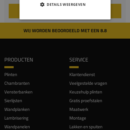
DETAILS WEERGEVEN
VOEG TOE AAN WINKELWAGEN
WIJ WORDEN BEOORDEELD MET EEN 8.8
PRODUCTEN
SERVICE
Plinten
Klantendienst
Chambranten
Veelgestelde vragen
Vensterbanken
Keuzehulp plinten
Sierlijsten
Gratis proefstalen
Wandplanken
Maatwerk
Lambrisering
Montage
Wandpanelen
Lakken en spuiten