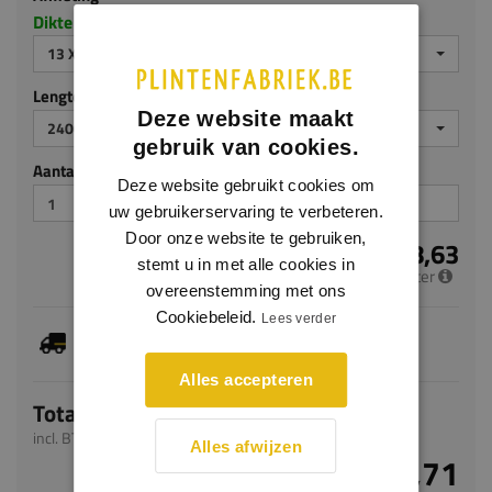
Dikte x hoogte in millimeters
13 X 75 MM
Lengte (mm)
Deze website maakt
2400
gebruik van cookies.
Aantal stuks
Deze website gebruikt cookies om
uw gebruikerservaring te verbeteren.
Door onze website te gebruiken,
€ 8,63
stemt u in met alle cookies in
per meter
overeenstemming met ons
Cookiebeleid.
Lees verder
Dit artikel is voorradig, de verwachte levertijd
bedraagt 1-3 werkdagen
Alles accepteren
Totaal
incl. BTW
Alles afwijzen
€ 20,71