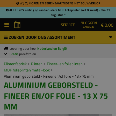
WIJ ZIJN OPEN EN BEREIKBAAR TIJDENS HET BOUWVERLOF
ACTIE: 20% korting op kant-en-klare MDF Folieplinten (wit & zwart) - t/m 31
augustus *
INLOGGEN
€ 0,00
SERVICE
ZAKELIJK
ZOEKEN DOOR ONS ASSORTIMENT
Levering door heel
Nederland en België
Gratis
proefstalen
Plintenfabriek
Plinten
Fineer- en folieplinten
MDF folieplinten metal-look
Aluminium geborsteld - Fineer en/of folie - 13 x 75 mm
ALUMINIUM GEBORSTELD -
FINEER EN/OF FOLIE - 13 X 75
MM