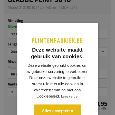
Model 01019010 | 12 x 140 mm | MDF v313
Afmeting
Dikte x hoogte in millimeters
12 X 140 MM
Lengte (mm)
Deze website maakt
2440 MM
gebruik van cookies.
Afwerking
Deze website gebruikt cookies om
Materiaal: MDF v313
uw gebruikerservaring te verbeteren.
PREMIUM AFGELAKT
Door onze website te gebruiken,
Aantal stuks
stemt u in met alle cookies in
overeenstemming met ons
Cookiebeleid.
Lees verder
€ 8,95
per meter
Alles accepteren