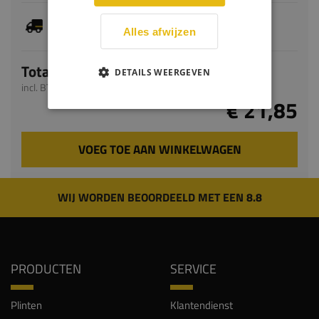
Dit artikel is voorradig, de verwachte levertijd
bedraagt 1-3 werkdagen
Alles afwijzen
Totaal
DETAILS WEERGEVEN
incl. BTW
€ 21,85
VOEG TOE AAN WINKELWAGEN
WIJ WORDEN BEOORDEELD MET EEN 8.8
PRODUCTEN
SERVICE
Plinten
Klantendienst