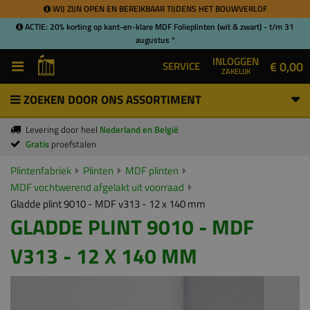
WIJ ZIJN OPEN EN BEREIKBAAR TIJDENS HET BOUWVERLOF
ACTIE: 20% korting op kant-en-klare MDF Folieplinten (wit & zwart) - t/m 31
augustus *
INLOGGEN
€ 0,00
SERVICE
ZAKELIJK
ZOEKEN DOOR ONS ASSORTIMENT
Levering door heel
Nederland en België
Gratis
proefstalen
Plintenfabriek
Plinten
MDF plinten
MDF vochtwerend afgelakt uit voorraad
Gladde plint 9010 - MDF v313 - 12 x 140 mm
GLADDE PLINT 9010 - MDF
V313 - 12 X 140 MM