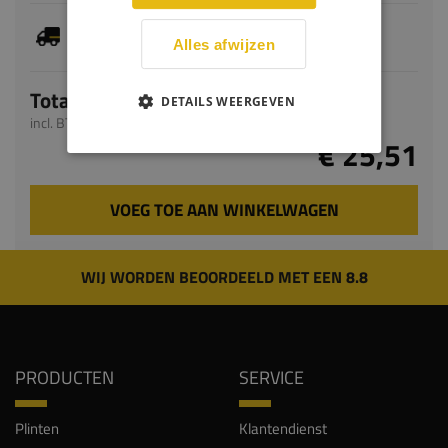
Dit artikel is voorradig, de verwachte levertijd
bedraagt 1-3 werkdagen
Alles afwijzen
Totaal
DETAILS WEERGEVEN
incl. BTW
€ 25,51
VOEG TOE AAN WINKELWAGEN
WIJ WORDEN BEOORDEELD MET EEN 8.8
PRODUCTEN
SERVICE
Plinten
Klantendienst