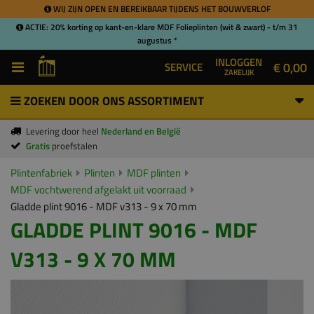
WIJ ZIJN OPEN EN BEREIKBAAR TIJDENS HET BOUWVERLOF
ACTIE: 20% korting op kant-en-klare MDF Folieplinten (wit & zwart) - t/m 31
augustus *
INLOGGEN
€ 0,00
SERVICE
ZAKELIJK
ZOEKEN DOOR ONS ASSORTIMENT
Levering door heel
Nederland en België
Gratis
proefstalen
Plintenfabriek
Plinten
MDF plinten
MDF vochtwerend afgelakt uit voorraad
Gladde plint 9016 - MDF v313 - 9 x 70 mm
GLADDE PLINT 9016 - MDF
V313 - 9 X 70 MM