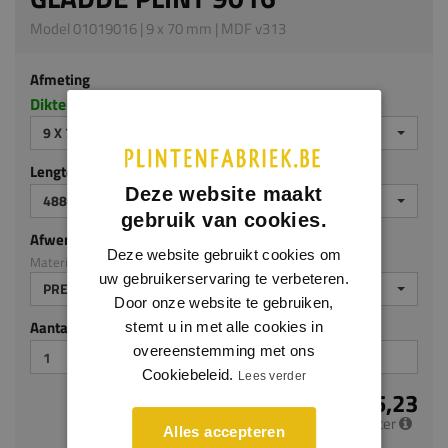
Model 01019016 | 9 x 70 mm | MDF v313
Afmeting
Dikte x hoogte in millimeters
9 X 70 MM
Lengte (mm)
Deze website maakt
4880 MM
gebruik van cookies.
Afwerking
Deze website gebruikt cookies om
Materiaal: MDF v313
uw gebruikerservaring te verbeteren.
PREMIUM AFGELAKT
Door onze website te gebruiken,
Aantal stuks
stemt u in met alle cookies in
overeenstemming met ons
Cookiebeleid.
Lees verder
€ 5,23
per meter
Alles accepteren