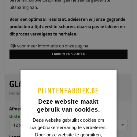
uitsparing aan.
Voor een optimaal resultaat, adviseren
wij
onze gegronde
producten altijd eerst te schuren, daarna pas te lakken en
dit proces vervolgens te herhalen.
Kijk voor meer informatie op onze pagina:
LAKKEN EN SPUITEN
.
GLADDE PLINT
Model 0101_L | 12 x 70 mm | MDF v313
Deze website maakt
Afmeting
gebruik van cookies.
Dikte x hoogte in millimeters
Deze website gebruikt cookies om
12 X 70 MM
uw gebruikerservaring te verbeteren.
Door onze website te gebruiken,
Lengte (mm)