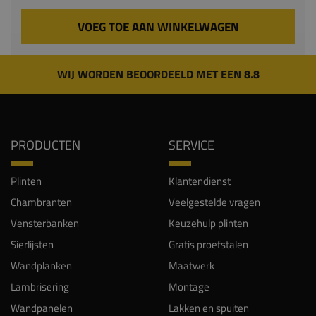
VOEG TOE AAN WINKELWAGEN
WIJ WORDEN BEOORDEELD MET EEN 8.8
PRODUCTEN
SERVICE
Plinten
Klantendienst
Chambranten
Veelgestelde vragen
Vensterbanken
Keuzehulp plinten
Sierlijsten
Gratis proefstalen
Wandplanken
Maatwerk
Lambrisering
Montage
Wandpanelen
Lakken en spuiten