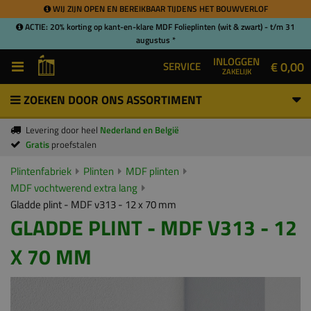
WIJ ZIJN OPEN EN BEREIKBAAR TIJDENS HET BOUWVERLOF
ACTIE: 20% korting op kant-en-klare MDF Folieplinten (wit & zwart) - t/m 31
augustus *
INLOGGEN
€ 0,00
SERVICE
ZAKELIJK
ZOEKEN DOOR ONS ASSORTIMENT
Levering door heel
Nederland en België
Gratis
proefstalen
Plintenfabriek
Plinten
MDF plinten
MDF vochtwerend extra lang
Gladde plint - MDF v313 - 12 x 70 mm
GLADDE PLINT - MDF V313 - 12
X 70 MM