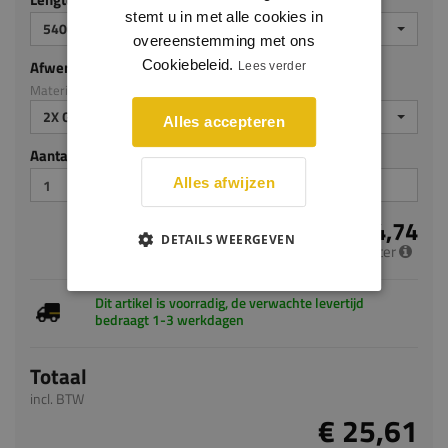
stemt u in met alle cookies in
5400
overeenstemming met ons
Afwerking
Cookiebeleid.
Lees verder
Materiaal: MDF v313
2X GEGROND
Alles accepteren
Aantal stuks
Alles afwijzen
€ 4,74
DETAILS WEERGEVEN
per meter
Dit artikel is voorradig, de verwachte levertijd
bedraagt 1-3 werkdagen
Totaal
incl. BTW
€ 25,61