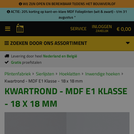
WIJ ZIJN OPEN EN BEREIKBAAR TIJDENS HET BOUWVERLOF
ACTIE: 20% korting op kant-en-klare MDF Folieplinten (wit & zwart) - t/m 31
augustus *
INLOGGEN
€ 0,00
SERVICE
ZAKELIJK
ZOEKEN DOOR ONS ASSORTIMENT
Levering door heel
Nederland en België
Gratis
proefstalen
Plintenfabriek
Sierlijsten
Hoeklatten
Inwendige hoeken
Kwartrond - MDF E1 Klasse - 18 x 18 mm
KWARTROND - MDF E1 KLASSE
- 18 X 18 MM