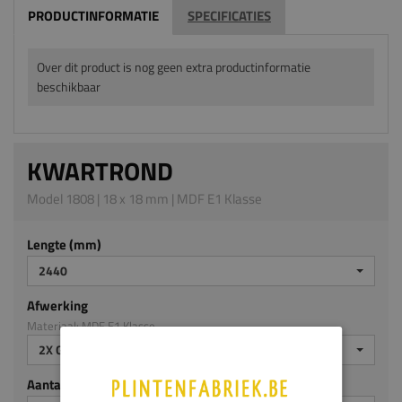
PRODUCTINFORMATIE
SPECIFICATIES
Over dit product is nog geen extra productinformatie
beschikbaar
KWARTROND
Model 1808 | 18 x 18 mm | MDF E1 Klasse
Lengte (mm)
2440
Afwerking
Materiaal: MDF E1 Klasse
2X GEGROND
Aantal stuks