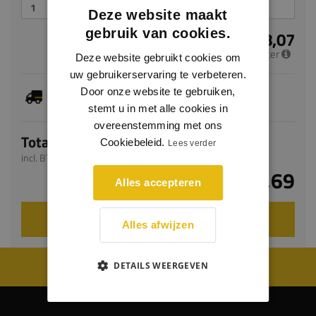
Deze website maakt
gebruik van cookies.
€ 8,07
per meter
Deze website gebruikt cookies om
uw gebruikerservaring te verbeteren.
Je hebt gekozen voor maatwerk, de verwachte
Door onze website te gebruiken,
levertijd bedraagt 5-7 werkdagen
stemt u in met alle cookies in
overeenstemming met ons
Totaal
Cookiebeleid.
Lees verder
incl. BTW
€ 19,69
Alles accepteren
VOEG TOE AAN WINKELWAGEN
Alles afwijzen
WIJ WORDEN BEOORDEELD MET EEN 8.8
DETAILS WEERGEVEN